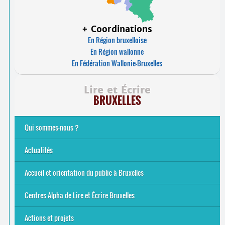
+ Coordinations
En Région bruxelloise
En Région wallonne
En Fédération Wallonie-Bruxelles
Lire et Écrire
BRUXELLES
Qui sommes-nous ?
Analphabétisme et illettrisme
L’alphabétisation populaire
Le mouvement Lire et Écrire
Nos missions
... Tous les articles
Actualités
Offres d’emploi du secteur à Bruxelles
La rentrée 2026-27
Pour être belge à la plage…
A vos agendas ! Alpha bruxellois, mobilise-toi !
Inauguration du Centre Alpha Forest de Lire et Écrire
... Tous les articles
Accueil et orientation du public à Bruxelles
Bruxelles
8 Points Accueil
Publics concernés ?
Que proposons-nous ?
Qui sommes-nous ?
Centres Alpha de Lire et Écrire Bruxelles
Actions et projets