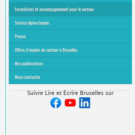
Alpha-Jeux
Arts & Alpha
Jeudis du Cinéma
Le projet Alpha-TIC
Notre projet FSE
Tac-TIC Emploi
Formations et accompagnement pour le secteur
S’initier
Se former
Se rencontrer
Être accompagné
·
e
Service Alpha-Emploi
Équipe et contacts
Accompagnement individuel
Accompagnement collectif
Folder Service Alpha-Emploi
Presse
2021
2024
2025
Offres d’emploi du secteur à Bruxelles
Emplois rémunérés
Bénévolat
Candidature spontanée à Lire et Écrire Bruxelles
Nos publications
Nous contacter
Suivre Lire et Écrire Bruxelles sur