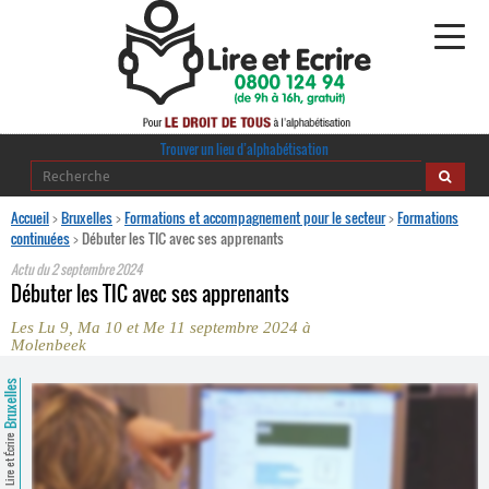
Alphabétisation
Trouver un lieu d’alphabétisation
Agir pour l’alpha
Accueil
>
Bruxelles
>
Formations et accompagnement pour le secteur
>
Formations
continuées
>
Débuter les TIC avec ses apprenants
Publications
Actu du
2 septembre 2024
Débuter les TIC avec ses apprenants
journaldelalpha.be
Les Lu 9, Ma 10 et Me 11 septembre 2024 à
Molenbeek
Regards croisés
Ressources pédagogiques
Bruxelles
Espace presse
Lire et Écrire