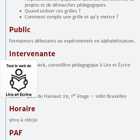
projets et de démarches pédagogiques.
Quand utiliser ces grilles ?
Comment remplir une grille et qu’y mettre ?
Public
Formateurs débutants ou expérimentés en alphabétisation.
Intervenante
Sandrine Colback, conseillère pédagogique à Lire et Écrire
Tout le web de
Bruxelles.
Lieu
er
Baïta – Quai du Hainaut 29, 1
étage – 1080 Bruxelles
Horaire
9h15 à 16h30
PAF