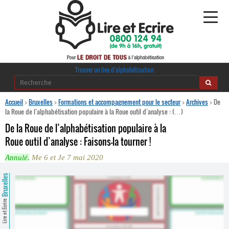
Alphabétisation
Trouver un lieu d’alphabétisation
Agir pour l’alpha
Accueil
>
Bruxelles
>
Formations et accompagnement pour le secteur
>
Archives
>
De
la Roue de l’alphabétisation populaire à la Roue outil d’analyse : (…)
Publications
De la Roue de l’alphabétisation populaire à la
Roue outil d’analyse : Faisons-la tourner !
journaldelalpha.be
Annulé.
Me 6 et Je 7 mai 2020
Regards croisés
Ressources pédagogiques
Bruxelles
Espace presse
Lire et Écrire