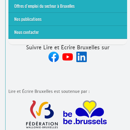
2021
2024
2025
Offres d’emploi du secteur à Bruxelles
Emplois rémunérés
Bénévolat
Candidature spontanée à Lire et Écrire Bruxelles
Nos publications
Nous contacter
Suivre Lire et Écrire Bruxelles sur
Lire et Écrire Bruxelles est soutenue par :