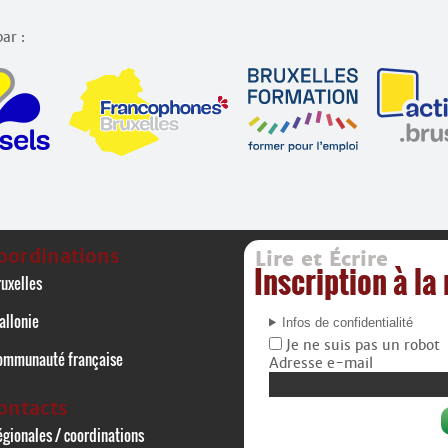
ar :
oordinations
Lire et Écrire
Inscription à la
uxelles
allonie
Infos de confidentialité
Je ne suis pas un robot
ommunauté française
Adresse e-mail
ontacts
gionales / coordinations