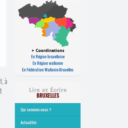
+ Coordinations
En Région bruxelloise
En Région wallonne
En Fédération Wallonie-Bruxelles
t, à
t
Lire et Écrire
BRUXELLES
Qui sommes-nous ?
Analphabétisme et illettrisme
L’alphabétisation populaire
Le mouvement Lire et Écrire
Nos missions
... Tous les articles
Actualités
…