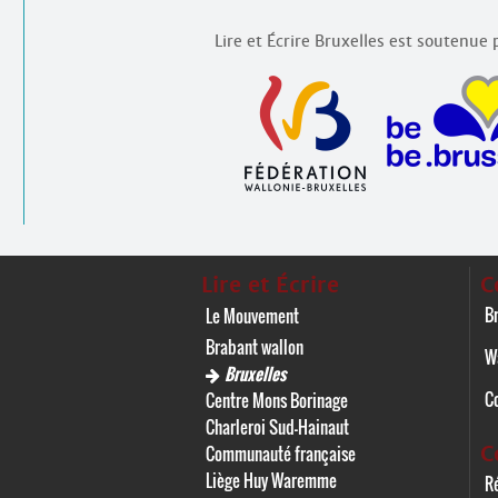
Lire et Écrire Bruxelles est soutenue p
Lire et Écrire
C
Br
Le Mouvement
Brabant wallon
W
Bruxelles
C
Centre Mons Borinage
Charleroi Sud-Hainaut
C
Communauté française
Liège Huy Waremme
Ré