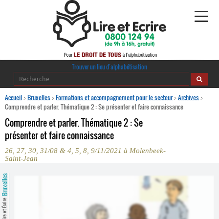
Alphabétisation
Trouver un lieu d’alphabétisation
Agir pour l’alpha
Accueil
>
Bruxelles
>
Formations et accompagnement pour le secteur
>
Archives
>
Comprendre et parler. Thématique 2 : Se présenter et faire connaissance
Publications
Comprendre et parler. Thématique 2 : Se
présenter et faire connaissance
journaldelalpha.be
26, 27, 30, 31/08 & 4, 5, 8, 9/11/2021 à Molenbeek-
Saint-Jean
Regards croisés
Ressources pédagogiques
Bruxelles
Espace presse
Lire et Écrire