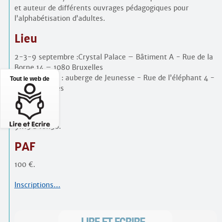
et auteur de différents ouvrages pédagogiques pour
l’alphabétisation d’adultes.
Lieu
2-3-9 septembre :Crystal Palace – Bâtiment A - Rue de la
Borne 14 – 1080 Bruxelles
10 septembre : auberge de Jeunesse - Rue de l’éléphant 4 -
Tout le web de
1080 Bruxelles
Horaire
9h15 à 16h30.
PAF
100 €.
Inscriptions…