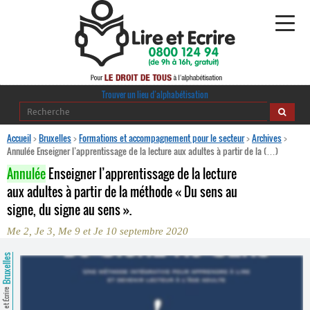
Alphabétisation
Trouver un lieu d’alphabétisation
Agir pour l’alpha
Accueil
>
Bruxelles
>
Formations et accompagnement pour le secteur
>
Archives
>
Annulée Enseigner l’apprentissage de la lecture aux adultes à partir de la (…)
Publications
Annulée
Enseigner l’apprentissage de la lecture
aux adultes à partir de la méthode « Du sens au
journaldelalpha.be
signe, du signe au sens ».
Regards croisés
Me 2, Je 3, Me 9 et Je 10 septembre 2020
Ressources pédagogiques
Bruxelles
Espace presse
Lire et Écrire