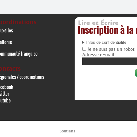
oordinations
Lire et Écrire
Inscription à la
uxelles
allonie
Infos de confidentialité
Je ne suis pas un robot
ommunauté française
Adresse e-mail
ontacts
gionales / coordinations
acebook
itter
outube
Soutiens :