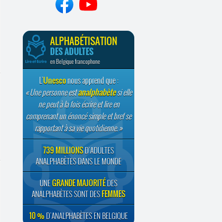
ALPHABÉTISATION
DES ADULTES
en Belgique francophone
L’
Unesco
nous apprend que :
Une personne est
analphabète
si elle
ne peut à la fois écrire et lire en
comprenant un énoncé simple et bref se
rapportant à sa vie quotidienne.
739 MILLIONS
D’ADULTES
ANALPHABÈTES DANS LE MONDE
UNE
GRANDE MAJORITÉ
DES
ANALPHABÈTES SONT DES
FEMMES
10 %
D’ANALPHABÈTES EN BELGIQUE