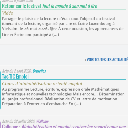
Actu du
8 juillet 2026
Retour sur le festival
Tout le monde à son mot à lire
Vidéo
Partager le plaisir de la lecture : c’était tout l’objectif du festival
itinérant de la lecture, organisé par Lire et Écrire Luxembourg à
Vielsalm, le 26 mai 2026. 📚✨ À cette occasion, les apprenant·es de
Lire et Écrire ont participé à (…)
+
VOIR TOUTES LES ACTUALIT
Actu du
2 aout 2026
,
Bruxelles
Tac-TIC Emploi
Cours d’alphabétisation orienté emploi
Au programme Lecture, écriture, expression orale Mathématiques
Informatique et nouvelles technologies Mais encore… Détermination
du projet professionnel Réalisation de CV et lettre de motivation
Préparation à l’entretien d’embauche En (…)
Actu du
22 juillet 2026
,
Wallonie
Colloque :
Alphabétisation et emploi : croiser les regards pour une