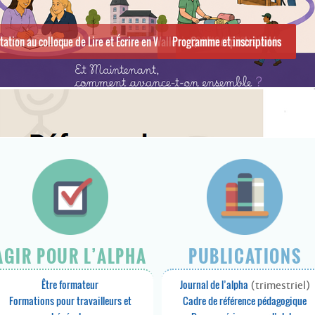
itation au colloque de Lire et Écrire en Wallonie : 08/10/2026 à Namur
Programme et inscriptions
Quatre capsules vidéo
AGIR POUR L’ALPHA
PUBLICATIONS
Être formateur
Journal de l’alpha
(trimestriel)
Formations pour travailleurs et
Cadre de référence pédagogique