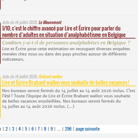
Actu du
14 juillet 2026
,
Le Mouvement
1/10, c’est le chiffre avancé par Lire et Écrire pour parler du
nombre d’adultes en situation d’analphabétisme en Belgique
Combien y-a-t-il de personnes analphabètes en Belgique ?
Lire et Écrire pose cette estimation en recoupant diverses enquêtes
menées chez nous ou dans des pays proches autour de différents
indicateurs.
Actu du
14 juillet 2026
,
Brabant wallon
Lire et Écrire Brabant wallon vous souhaite de belles vacances !
Nos bureaux seront fermés du 14 juillet au 14 août 2026 inclus. C’est
l’été ! Toute l’équipe de Lire et Écrire Brabant wallon vous souhaite
de belles vacances ensoleillées. Nos bureaux seront fermés du
14 juillet au 14 août 2026 inclus. (…)
2
3
4
5
6
7
8
9
296
page suivante
1
|
|
|
|
|
|
|
|
|
...
|
|