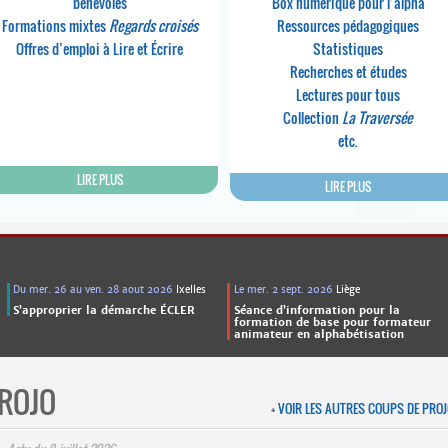
bénévoles
Box numérique pour l’alpha
Formations mixtes
Regards croisés
Ressources pédagogiques
Offres d’emploi à Lire et Écrire
Statistiques
Recherches et études
Lectures pour tous
Collection
La Traversée
etc.
LIRE PLUS
LIRE PLUS
Du mer. 26 au ven. 28 aout 2026
Ixelles
Le mer. 2 sept. 2026
Liège
S’approprier la démarche ÉCLER
Séance d’information pour la
formation de base pour formateur
animateur en alphabétisation
ROJO
+
VOIR LES AUTRES COUPS DE PRO