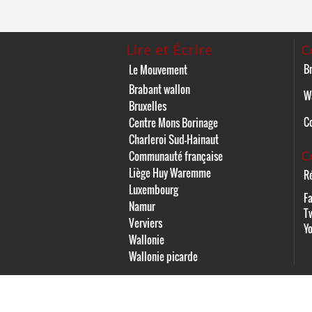
Lire et Écrire
C
Br
Le Mouvement
Brabant wallon
W
Bruxelles
C
Centre Mons Borinage
Charleroi Sud-Hainaut
C
Communauté française
Liège Huy Waremme
Ré
Luxembourg
F
Namur
Tw
Verviers
Y
Wallonie
Wallonie picarde