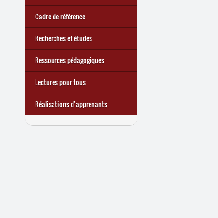
chômage : premiers bilans
apprenant
·
es à Lire et Écrire
trimestre 2026) : Militer pour
quoi ?
d’une exclusion annoncée
écrire demain
Cadre de référence
Recherches et études
Ressources pédagogiques
Lectures pour tous
Réalisations d’apprenants