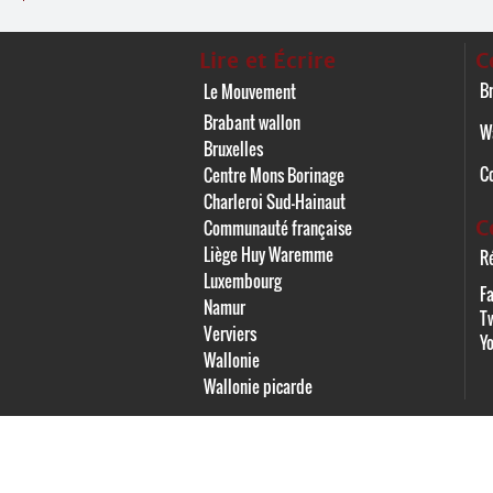
Lire et Écrire
C
Br
Le Mouvement
Brabant wallon
W
Bruxelles
C
Centre Mons Borinage
Charleroi Sud-Hainaut
C
Communauté française
Liège Huy Waremme
Ré
Luxembourg
F
Namur
Tw
Verviers
Y
Wallonie
Wallonie picarde