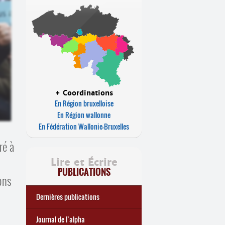
+ Coordinations
En Région bruxelloise
En Région wallonne
En Fédération Wallonie-Bruxelles
ré à
Lire et Écrire
PUBLICATIONS
ons
Dernières publications
e
Réforme des allocations de
Statistiques 2025 sur les
... Tous les articles
🎬 L’alpha populaire : c’est
Journal de l’alpha 241 (2
Journal de l’alpha