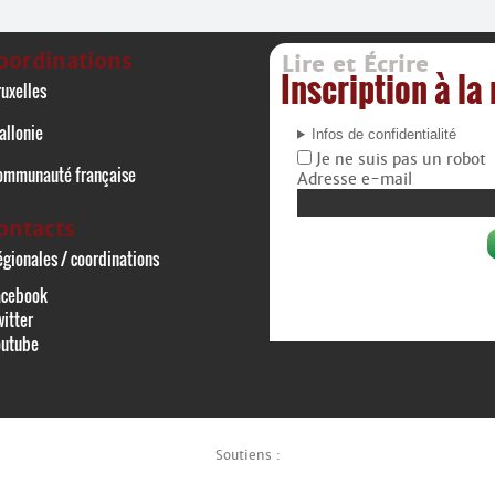
oordinations
Lire et Écrire
Inscription à la
uxelles
allonie
Infos de confidentialité
Je ne suis pas un robot
ommunauté française
Adresse e-mail
ontacts
gionales / coordinations
acebook
itter
outube
Soutiens :