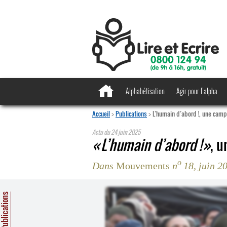
Alphabétisation
Agir pour l’alpha
Accueil
>
Publications
>
L’humain d’abord !, une camp
Actu du
24 juin 2025
L’humain d’abord !
, 
o
Dans
Mouvements
n
18, juin 2
ublications