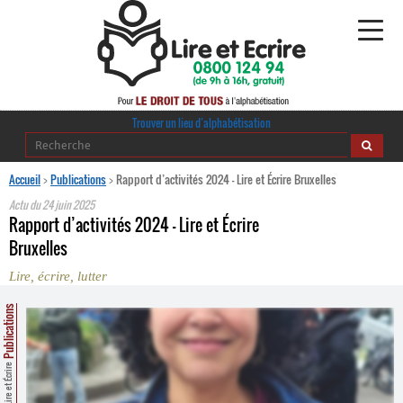
Alphabétisation
Trouver un lieu d’alphabétisation
Agir pour l’alpha
Accueil
>
Publications
>
Rapport d’activités 2024 – Lire et Écrire Bruxelles
Actu du
24 juin 2025
Publications
Rapport d’activités 2024 – Lire et Écrire
Bruxelles
journaldelalpha.be
Lire, écrire, lutter
Regards croisés
Ressources pédagogiques
Publications
Espace presse
Lire et Écrire