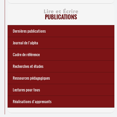
Lire et Écrire
PUBLICATIONS
Dernières publications
e
Réforme des allocations de chômage : premiers bilans
Statistiques 2025 sur les apprenant
... Tous les articles
·
es à Lire et Écrire
🎬 L’alpha populaire : c’est quoi ?
Journal de l’alpha 241 (2
trimestre 2026) : Militer pour
Journal de l’alpha
d’une exclusion annoncée
écrire demain
Cadre de référence
Recherches et études
Ressources pédagogiques
Lectures pour tous
Réalisations d’apprenants