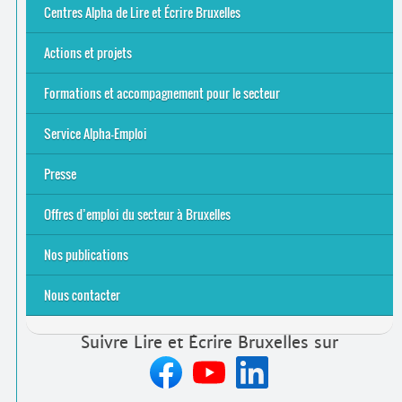
8 Points Accueil
Publics concernés ?
Que proposons-nous ?
Qui sommes-nous ?
Centres Alpha de Lire et Écrire Bruxelles
Actions et projets
Alpha-Jeux
Arts & Alpha
Jeudis du Cinéma
Le projet Alpha-TIC
Notre projet FSE
Tac-TIC Emploi
Formations et accompagnement pour le secteur
S’initier
Se former
Se rencontrer
Être accompagné
·
e
Service Alpha-Emploi
Équipe et contacts
Accompagnement individuel
Accompagnement collectif
Folder Service Alpha-Emploi
Presse
2021
2024
2025
Offres d’emploi du secteur à Bruxelles
Emplois rémunérés
Bénévolat
Candidature spontanée à Lire et Écrire Bruxelles
Nos publications
Nous contacter
Suivre Lire et Écrire Bruxelles sur