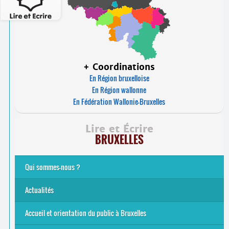
+ Coordinations
En Région bruxelloise
En Région wallonne
En Fédération Wallonie-Bruxelles
Lire et Écrire
BRUXELLES
Qui sommes-nous ?
Analphabétisme et illettrisme
L’alphabétisation populaire
Le mouvement Lire et Écrire
Nos missions
... Tous les articles
Actualités
Offres d’emploi du secteur à Bruxelles
La rentrée 2026-27
Pour être belge à la plage…
A vos agendas ! Alpha bruxellois, mobilise-toi !
Inauguration du Centre Alpha Forest de Lire et Écrire
... Tous les articles
Accueil et orientation du public à Bruxelles
Bruxelles