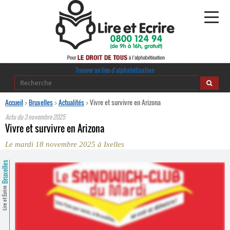
Alphabétisation
Trouver un lieu d’alphabétisation
Agir pour l’alpha
Accueil
>
Bruxelles
>
Actualités
>
Vivre et survivre en Arizona
Actu du
3 novembre 2025
Publications
Vivre et survivre en Arizona
Le mardi 18 novembre 2025 à Ixelles
journaldelalpha.be
Bruxelles
Regards croisés
Ressources pédagogiques
Lire et Écrire
Espace presse