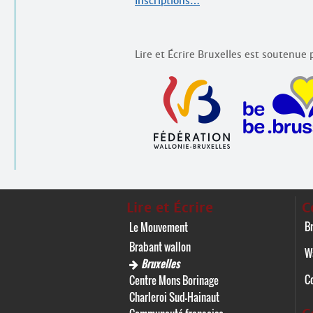
Inscriptions…
Lire et Écrire Bruxelles est soutenue p
Lire et Écrire
C
Br
Le Mouvement
Brabant wallon
W
Bruxelles
C
Centre Mons Borinage
Charleroi Sud-Hainaut