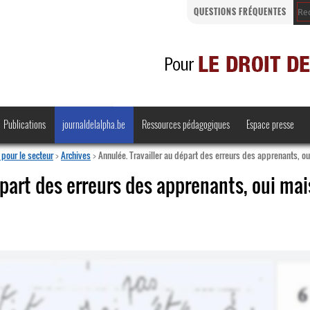
QUESTIONS FRÉQUENTES
Publications
journaldelalpha.be
Ressources pédagogiques
Espace presse
pour le secteur
>
Archives
>
Annulée. Travailler au départ des erreurs des apprenants, o
épart des erreurs des apprenants, oui mai
Regards croisés
Comprendre et parler
Bienvenue en Belgique
·