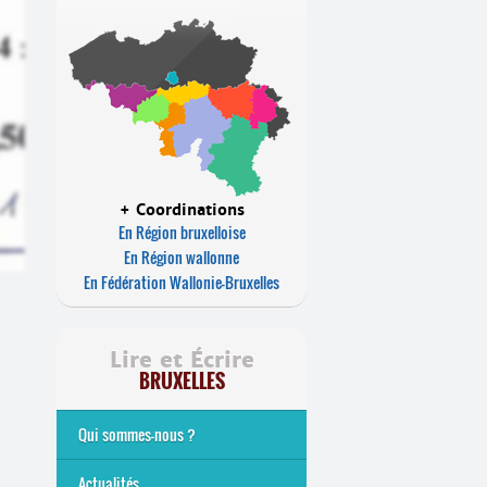
+ Coordinations
En Région bruxelloise
En Région wallonne
En Fédération Wallonie-Bruxelles
Lire et Écrire
BRUXELLES
Qui sommes-nous ?
Analphabétisme et illettrisme
L’alphabétisation populaire
Le mouvement Lire et Écrire
Nos missions
... Tous les articles
Actualités