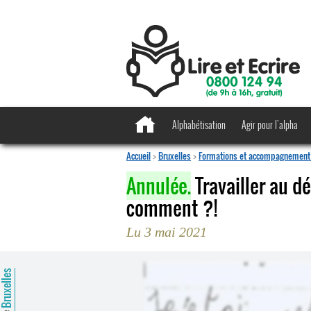
Alphabétisation
Agir pour l’alpha
Accueil
>
Bruxelles
>
Formations et accompagnement 
Annulée.
Travailler au d
comment ?!
Lu 3 mai 2021
ruxelles