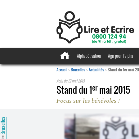
Alphabétisation
Agir pour l’alpha
Accueil
>
Bruxelles
>
Actualités
>
Stand du 1er mai 2
Actu du
12 mai 2015
er
Stand du 1
mai 2015
Focus sur les bénévoles !
ruxelles