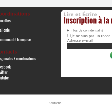
oordinations
Lire et Écrire
Inscription à la
uxelles
allonie
Infos de confidentialité
Je ne suis pas un robot
ommunauté française
Adresse e-mail
ontacts
gionales / coordinations
acebook
itter
outube
Soutiens :