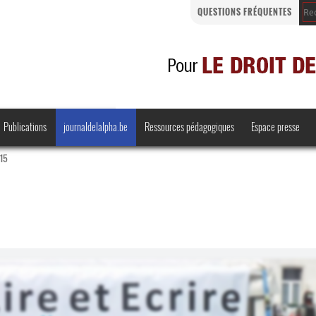
QUESTIONS FRÉQUENTES
Publications
journaldelalpha.be
Ressources pédagogiques
Espace presse
015
Regards croisés
Comprendre et parler
Bienvenue en Belgique
·