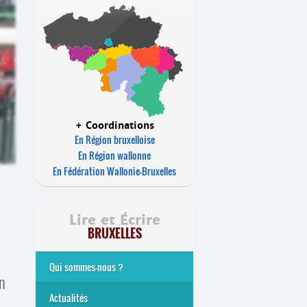
+ Coordinations
En Région bruxelloise
En Région wallonne
En Fédération Wallonie-Bruxelles
Lire et Écrire
BRUXELLES
Qui sommes-nous ?
en
Analphabétisme et illettrisme
L’alphabétisation populaire
Le mouvement Lire et Écrire
Nos missions
... Tous les articles
Actualités