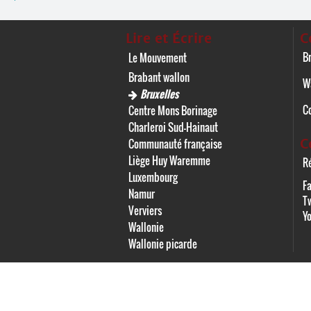
Lire et Écrire
C
Br
Le Mouvement
Brabant wallon
W
Bruxelles
C
Centre Mons Borinage
Charleroi Sud-Hainaut
C
Communauté française
Liège Huy Waremme
Ré
Luxembourg
F
Namur
Tw
Verviers
Y
Wallonie
Wallonie picarde