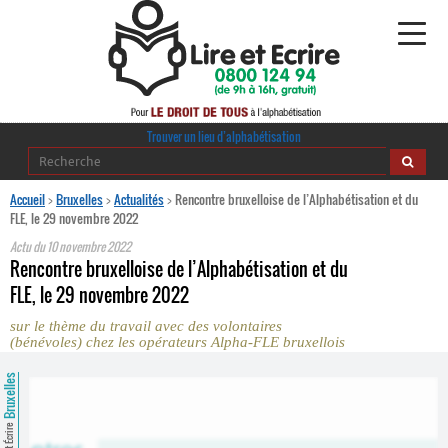
Alphabétisation
Trouver un lieu d’alphabétisation
Agir pour l’alpha
Accueil
>
Bruxelles
>
Actualités
>
Rencontre bruxelloise de l’Alphabétisation et du
FLE, le 29 novembre 2022
Publications
Actu du
10 novembre 2022
Rencontre bruxelloise de l’Alphabétisation et du
journaldelalpha.be
FLE, le 29 novembre 2022
sur le thème du travail avec des volontaires
Regards croisés
(bénévoles) chez les opérateurs Alpha-FLE bruxellois
Ressources pédagogiques
Bruxelles
Espace presse
Lire et Écrire