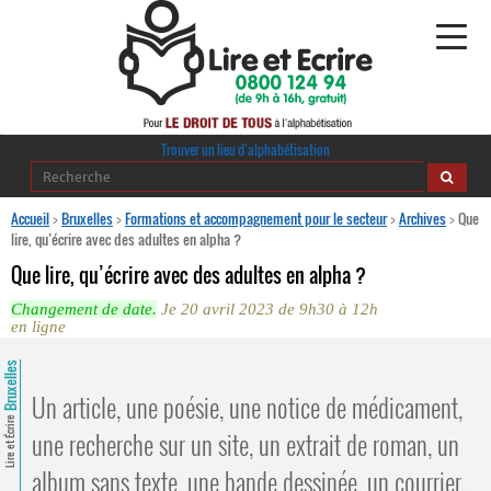
Alphabétisation
Trouver un lieu d’alphabétisation
Agir pour l’alpha
Accueil
>
Bruxelles
>
Formations et accompagnement pour le secteur
>
Archives
>
Que
lire, qu’écrire avec des adultes en alpha ?
Publications
Que lire, qu’écrire avec des adultes en alpha ?
Changement de date.
Je 20 avril 2023 de 9h30 à 12h
journaldelalpha.be
en ligne
Regards croisés
Bruxelles
Ressources pédagogiques
Un article, une poésie, une notice de médicament,
Lire et Écrire
Espace presse
une recherche sur un site, un extrait de roman, un
album sans texte, une bande dessinée, un courrier,