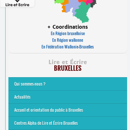
+ Coordinations
En Région bruxelloise
En Région wallonne
En Fédération Wallonie-Bruxelles
Lire et Écrire
BRUXELLES
Qui sommes-nous ?
Analphabétisme et illettrisme
L’alphabétisation populaire
Le mouvement Lire et Écrire
Nos missions
... Tous les articles
Actualités
Offres d’emploi du secteur à Bruxelles
La rentrée 2026-27
Pour être belge à la plage…
A vos agendas ! Alpha bruxellois, mobilise-toi !
Inauguration du Centre Alpha Forest de Lire et Écrire
... Tous les articles
Accueil et orientation du public à Bruxelles
Bruxelles
8 Points Accueil
Publics concernés ?
Que proposons-nous ?
Qui sommes-nous ?
Centres Alpha de Lire et Écrire Bruxelles