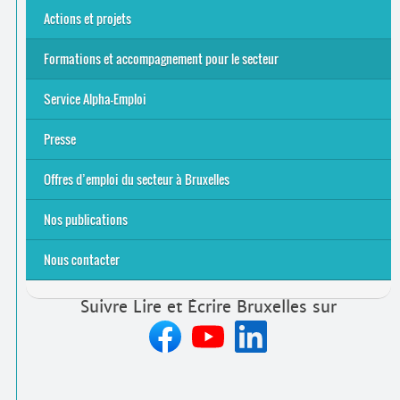
Actions et projets
Alpha-Jeux
Arts & Alpha
Jeudis du Cinéma
Le projet Alpha-TIC
Notre projet FSE
Tac-TIC Emploi
Formations et accompagnement pour le secteur
S’initier
Se former
Se rencontrer
Être accompagné
·
e
Service Alpha-Emploi
Équipe et contacts
Accompagnement individuel
Accompagnement collectif
Folder Service Alpha-Emploi
Presse
2021
2024
2025
Offres d’emploi du secteur à Bruxelles
Emplois rémunérés
Bénévolat
Candidature spontanée à Lire et Écrire Bruxelles
Nos publications
Nous contacter
Suivre Lire et Écrire Bruxelles sur