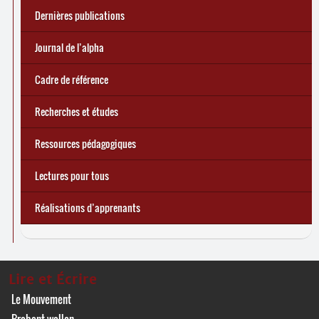
Dernières publications
e
Réforme des allocations de chômage : premiers bilans
Statistiques 2025 sur les apprenant
... Tous les articles
·
es à Lire et Écrire
🎬 L’alpha populaire : c’est quoi ?
Journal de l’alpha 241 (2
trimestre 2026) : Militer pour
Journal de l’alpha
d’une exclusion annoncée
écrire demain
Cadre de référence
Recherches et études
Ressources pédagogiques
Lectures pour tous
Réalisations d’apprenants
Lire et Écrire
Le Mouvement