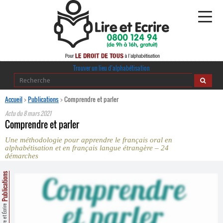
Alphabétisation
Trouver un lieu d’alphabétisation
Agir pour l’alpha
Accueil
>
Publications
>
Comprendre et parler
Actu du
8 mars 2021
Publications
Comprendre et parler
Une méthodologie pour apprendre le français oral en
journaldelalpha.be
alphabétisation et en français langue étrangère – 24
démarches
Regards croisés
Ressources pédagogiques
Publications
Espace presse
Lire et Écrire