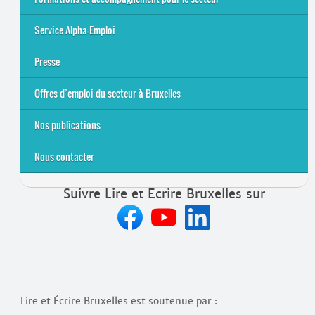
S’initier
Se former
Se rencontrer
Être accompagné
·
e
Service Alpha-Emploi
Équipe et contacts
Accompagnement individuel
Accompagnement collectif
Folder Service Alpha-Emploi
Presse
2021
2024
2025
Offres d’emploi du secteur à Bruxelles
Emplois rémunérés
Bénévolat
Candidature spontanée à Lire et Écrire Bruxelles
Nos publications
Nous contacter
Suivre Lire et Écrire Bruxelles sur
Lire et Écrire Bruxelles est soutenue par :