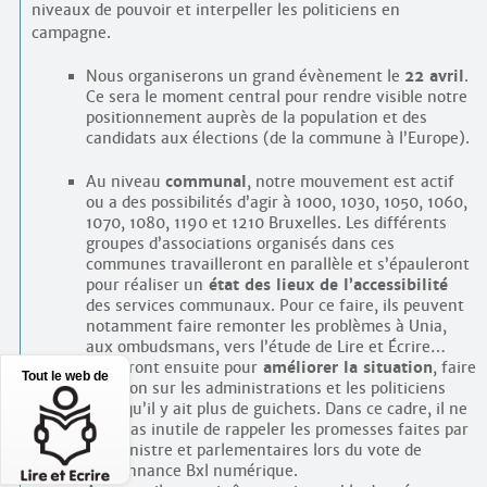
niveaux de pouvoir et interpeller les politiciens en
campagne.
Nous organiserons un grand évènement le
22 avril
.
Ce sera le moment central pour rendre visible notre
positionnement auprès de la population et des
candidats aux élections (de la commune à l’Europe).
Au niveau
communal
, notre mouvement est actif
ou a des possibilités d’agir à 1000, 1030, 1050, 1060,
1070, 1080, 1190 et 1210 Bruxelles. Les différents
groupes d’associations organisés dans ces
communes travailleront en parallèle et s’épauleront
pour réaliser un
état des lieux de l’accessibilité
des services communaux. Pour ce faire, ils peuvent
notamment faire remonter les problèmes à Unia,
aux ombudsmans, vers l’étude de Lire et Écrire…
Ils agiront ensuite pour
améliorer la situation
, faire
Tout le web de
pression sur les administrations et les politiciens
pour qu’il y ait plus de guichets. Dans ce cadre, il ne
sera pas inutile de rappeler les promesses faites par
les ministre et parlementaires lors du vote de
l’ordonnance Bxl numérique.