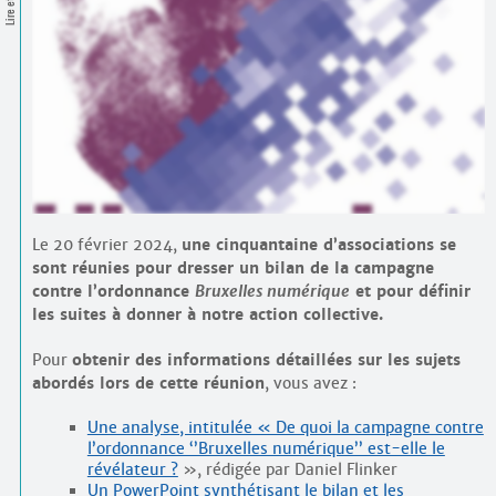
Contacts
·
Comprendre et parler
Trouver un lieu d’alphabétisation
Bienvenue en Belgique
Le 20 février 2024,
une cinquantaine d’associations se
sont réunies pour dresser un bilan de la campagne
contre l’ordonnance
Bruxelles numérique
et pour définir
les suites à donner à notre action collective.
Pour
obtenir des informations détaillées sur les sujets
abordés lors de cette réunion
, vous avez :
Une analyse, intitulée « De quoi la campagne contre
l’ordonnance ‘’Bruxelles numérique’’ est-elle le
révélateur ?
», rédigée par Daniel Flinker
Un PowerPoint synthétisant le bilan et les