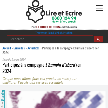
Alphabétisation
Trouver un lieu d’alphabétisation
Agir pour l’alpha
Accueil
>
Bruxelles
>
Actualités
>
Participez à la campagne L’humain d’abord ! en
2024
Publications
Actu du
5 mars 2024
Participez à la campagne
L’humain d’abord !
en
journaldelalpha.be
2024
Ce que nous allons faire ces prochains mois pour
Regards croisés
améliorer l’accès aux services essentiels
Ressources pédagogiques
Bruxelles
Espace presse
Lire et Écrire