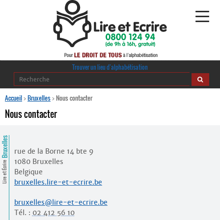
Alphabétisation
Trouver un lieu d’alphabétisation
Agir pour l’alpha
Accueil
>
Bruxelles
>
Nous contacter
Nous contacter
Publications
Bruxelles
journaldelalpha.be
rue de la Borne 14 bte 9
1080 Bruxelles
Regards croisés
Lire et Écrire
Ressources pédagogiques
Belgique
bruxelles.lire-et-ecrire.be
Espace presse
bruxelles@lire-et-ecrire.be
Tél. :
02 412 56 10