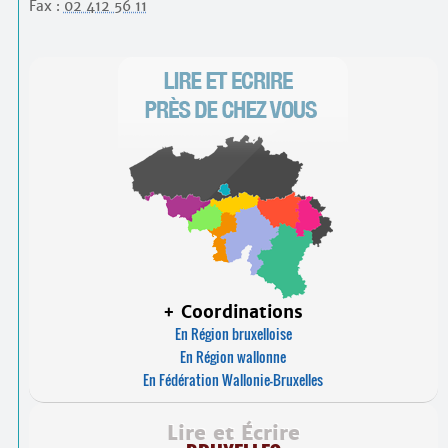
Contacts
Fax :
02 412 56 11
·
Comprendre et parler
Trouver un lieu d’alphabétisation
Bienvenue en Belgique
+ Coordinations
En Région bruxelloise
En Région wallonne
En Fédération Wallonie-Bruxelles
Lire et Écrire