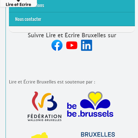
Emplois rémunérés
Bénévolat
Candidature spontanée à Lire et Écrire Bruxelles
Nos publications
Nous contacter
Suivre Lire et Écrire Bruxelles sur
Lire et Écrire Bruxelles est soutenue par :