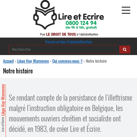
Alphabétisation
Trouver un lieu d’alphabétisation
Agir pour l’alpha
Accueil
>
Liège Huy Waremme
>
Qui sommes-nous ?
>
Notre histoire
Notre histoire
Publications
Liège Huy Waremme
journaldelalpha.be
Se rendant compte de la persistance de l’illettrisme
Regards croisés
Ressources pédagogiques
malgré l’instruction obligatoire en Belgique, les
mouvements ouvriers chrétien et socialiste ont
Lire et Écrire
Espace presse
décidé, en 1983, de créer Lire et Écrire.