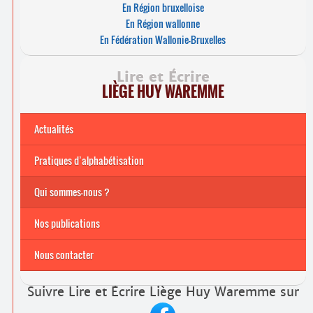
En Région bruxelloise
En Région wallonne
En Fédération Wallonie-Bruxelles
Lire et Écrire
LIÈGE HUY WAREMME
Actualités
Pratiques d’alphabétisation
Archives
Formations continuées 2026-2027
Qui sommes-nous ?
Nos publications
Nous contacter
Suivre Lire et Écrire Liège Huy Waremme sur