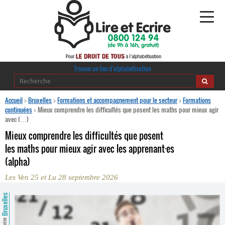
Alphabétisation
Trouver un lieu d’alphabétisation
Agir pour l’alpha
Accueil
>
Bruxelles
>
Formations et accompagnement pour le secteur
>
Formations
continuées
>
Mieux comprendre les difficultés que posent les maths pour mieux agir
avec (…)
Publications
Mieux comprendre les difficultés que posent
journaldelalpha.be
les maths pour mieux agir avec les apprenant
·
es
(alpha)
Regards croisés
Ressources pédagogiques
Les Ven 25 et Lu 28 septembre 2026
Bruxelles
Espace presse