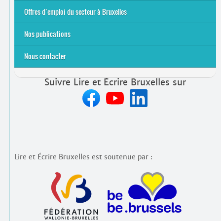
2021
2024
2025
Offres d’emploi du secteur à Bruxelles
Emplois rémunérés
Bénévolat
Candidature spontanée à Lire et Écrire Bruxelles
Nos publications
Nous contacter
Suivre Lire et Écrire Bruxelles sur
Lire et Écrire Bruxelles est soutenue par :