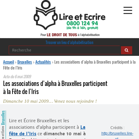
Alphabétisation
Trouver un lieu d’alphabétisation
Agir pour l’alpha
Accueil
>
Bruxelles
>
Actualités
>
Les associations d’alpha à Bruxelles participent à la
Fête de l’Iris
Publications
Actu du
6 mai 2009
Les associations d’alpha à Bruxelles participent
journaldelalpha.be
à la Fête de l’Iris
Dimanche 10 mai 2009… Venez nous rejoindre !
Regards croisés
Ressources pédagogiques
Bruxelles
Lire et Écrire Bruxelles et les
Espace presse
associations d’alpha participent à
La
Crédits :
Lire et Écrire
fête de l'Iris
ce
dimanche 10 mai à
http://bruxelles.lire-