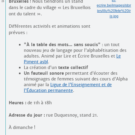
Contacts
et-
Bruxelles
! Nous tiendrons un stand
ecrire.be/images/stor
dans le cadre du village « Les Bruxellois
·
ies/illu%20fete%20ir
Comprendre et parler
ont du talent ».
Trouver un lieu d’alphabétisation
is.jpg
Bienvenue en Belgique
Différentes activités et animations sont
prévues :
"À la table des mots… sans soucis"
: un tout
nouveau jeu de langage pour l'alphabétisation des
adultes. Animé par Lire et Écrire Bruxelles et
Le
Piment asbl
.
La création d'un
texte collectif
Un fauteuil sonore
permettant d'écouter des
témoignages de femmes suivant des cours d'Alpha
animé par la
Ligue de l'Enseignement et de
l'Éducation permanente
.
Heures :
de 11h à 18h
Adresse du jour :
rue Duquesnoy, stand 21.
À dimanche !