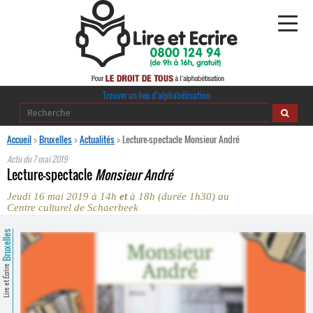
Alphabétisation
Trouver un lieu d’alphabétisation
Agir pour l’alpha
Accueil
>
Bruxelles
>
Actualités
>
Lecture-spectacle Monsieur André
Actu du
7 mai 2019
Publications
Lecture-spectacle
Monsieur André
Jeudi 16 mai 2019 à 14h
et
à 18h (durée 1h30) au
journaldelalpha.be
Centre culturel de Schaerbeek
Regards croisés
Bruxelles
Ressources pédagogiques
Lire et Écrire
Espace presse