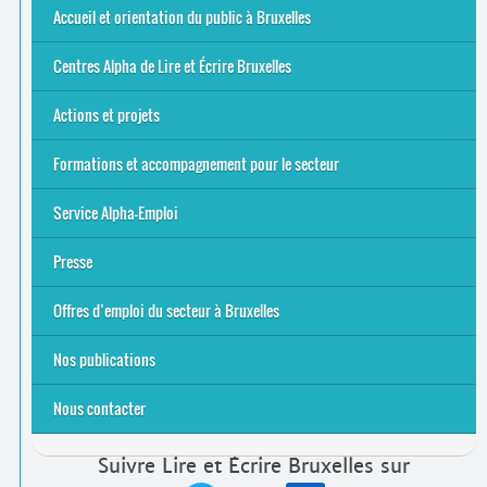
Offres d’emploi du secteur à Bruxelles
La rentrée 2026-27
Pour être belge à la plage…
A vos agendas ! Alpha bruxellois, mobilise-toi !
Inauguration du Centre Alpha Forest de Lire et Écrire
... Tous les articles
Accueil et orientation du public à Bruxelles
Bruxelles
8 Points Accueil
Publics concernés ?
Que proposons-nous ?
Qui sommes-nous ?
Centres Alpha de Lire et Écrire Bruxelles
Actions et projets
Alpha-Jeux
Arts & Alpha
Jeudis du Cinéma
Le projet Alpha-TIC
Notre projet FSE
Tac-TIC Emploi
Formations et accompagnement pour le secteur
S’initier
Se former
Se rencontrer
Être accompagné
·
e
Service Alpha-Emploi
Équipe et contacts
Accompagnement individuel
Accompagnement collectif
Folder Service Alpha-Emploi
Presse
2021
2024
2025
Offres d’emploi du secteur à Bruxelles
Emplois rémunérés
Bénévolat
Candidature spontanée à Lire et Écrire Bruxelles
Nos publications
Nous contacter
Suivre Lire et Écrire Bruxelles sur