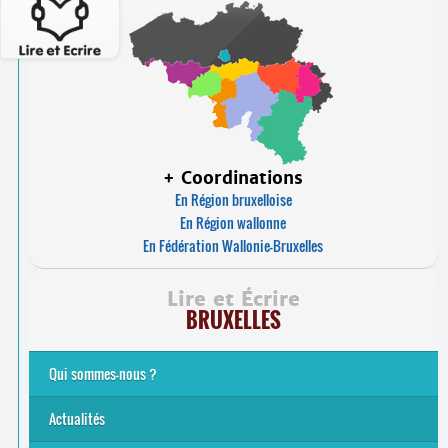
+ Coordinations
En Région bruxelloise
En Région wallonne
En Fédération Wallonie-Bruxelles
Lire et Écrire
BRUXELLES
Qui sommes-nous ?
Analphabétisme et illettrisme
L’alphabétisation populaire
Le mouvement Lire et Écrire
Nos missions
... Tous les articles
Actualités