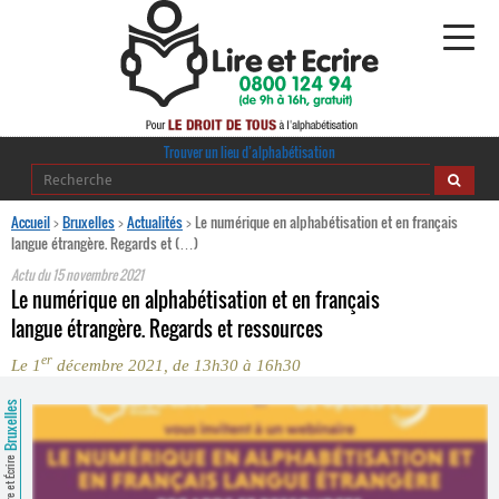
Alphabétisation
Trouver un lieu d’alphabétisation
Agir pour l’alpha
Accueil
>
Bruxelles
>
Actualités
>
Le numérique en alphabétisation et en français
langue étrangère. Regards et (…)
Publications
Actu du
15 novembre 2021
Le numérique en alphabétisation et en français
journaldelalpha.be
langue étrangère. Regards et ressources
er
Le 1
décembre 2021, de 13h30 à 16h30
Regards croisés
Ressources pédagogiques
Bruxelles
Espace presse
Lire et Écrire