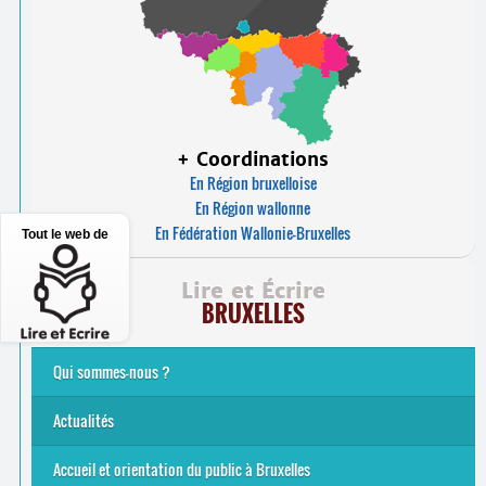
+ Coordinations
En Région bruxelloise
En Région wallonne
En Fédération Wallonie-Bruxelles
Tout le web de
Lire et Écrire
BRUXELLES
Qui sommes-nous ?
Analphabétisme et illettrisme
L’alphabétisation populaire
Le mouvement Lire et Écrire
Nos missions
... Tous les articles
Actualités
Offres d’emploi du secteur à Bruxelles
La rentrée 2026-27
Pour être belge à la plage…
A vos agendas ! Alpha bruxellois, mobilise-toi !
Inauguration du Centre Alpha Forest de Lire et Écrire
... Tous les articles
Accueil et orientation du public à Bruxelles
Bruxelles