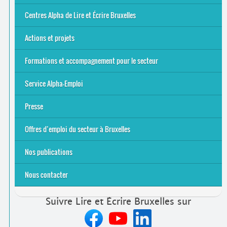
8 Points Accueil
Publics concernés ?
Que proposons-nous ?
Qui sommes-nous ?
Centres Alpha de Lire et Écrire Bruxelles
Actions et projets
Alpha-Jeux
Arts & Alpha
Jeudis du Cinéma
Le projet Alpha-TIC
Notre projet FSE
Tac-TIC Emploi
Formations et accompagnement pour le secteur
S’initier
Se former
Se rencontrer
Être accompagné
·
e
Service Alpha-Emploi
Équipe et contacts
Accompagnement individuel
Accompagnement collectif
Folder Service Alpha-Emploi
Presse
2021
2024
2025
Offres d’emploi du secteur à Bruxelles
Emplois rémunérés
Bénévolat
Candidature spontanée à Lire et Écrire Bruxelles
Nos publications
Nous contacter
Suivre Lire et Écrire Bruxelles sur