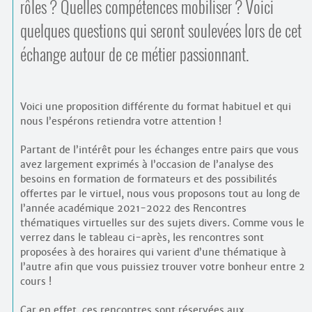
Contacts
rôles ? Quelles compétences mobiliser ? Voici
·
quelques questions qui seront soulevées lors de cet
Comprendre et parler
Trouver un lieu d’alphabétisation
échange autour de ce métier passionnant.
Bienvenue en Belgique
Voici une proposition différente du format habituel et qui
nous l’espérons retiendra votre attention !
Partant de l’intérêt pour les échanges entre pairs que vous
avez largement exprimés à l’occasion de l’analyse des
besoins en formation de formateurs et des possibilités
offertes par le virtuel, nous vous proposons tout au long de
l’année académique 2021-2022 des Rencontres
thématiques virtuelles sur des sujets divers. Comme vous le
verrez dans le tableau ci-après, les rencontres sont
proposées à des horaires qui varient d’une thématique à
l’autre afin que vous puissiez trouver votre bonheur entre 2
cours !
Car en effet, ces rencontres sont réservées aux