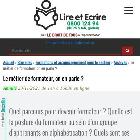
Alphabétisation
Trouver un lieu d’alphabétisation
Agir pour l’alpha
Accueil
>
Bruxelles
>
Formations et accompagnement pour le secteur
>
Archives
>
Le
métier de formateur, on en parle ?
Publications
Le métier de formateur, on en parle ?
Annulé
23/11/2021 de 14h à 16h30 en ligne
journaldelalpha.be
Bruxelles
Regards croisés
Ressources pédagogiques
Quel parcours pour devenir formateur ? Quelle est
Lire et Écrire
la posture du formateur au sein d’un groupe
Espace presse
d’apprenants en alphabétisation ? Quels sont ses