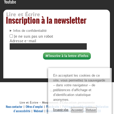
Youtube
Lire et Écrire
Inscription à la newsletter
Infos de confidentialité
Je ne suis pas un robot
Adresse e-mail
En acceptant les cookies de ce
site, vous permettez la sauvegarde
– dans votre navigateur – de
préférences d’affichage et
Soutiens :
d’identification statistique
anonymes.
Lire et Écrire - Mouvement d’Éducation permanente
Nous contacter
Offres d’emploi
Plan du site
Politique de confidentialité
Déclaration
|
|
|
|
En savoir plus
Accepter
Refuser
d’accessibilité
Webmail
Documenthèque privée
Se connecter
RSS 2.0
|
|
|
|