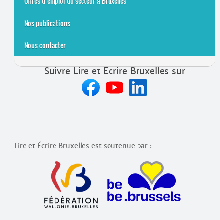
Offres d’emploi du secteur à Bruxelles
Emplois rémunérés
Bénévolat
Candidature spontanée à Lire et Écrire Bruxelles
Nos publications
Nous contacter
Suivre Lire et Écrire Bruxelles sur
Lire et Écrire Bruxelles est soutenue par :