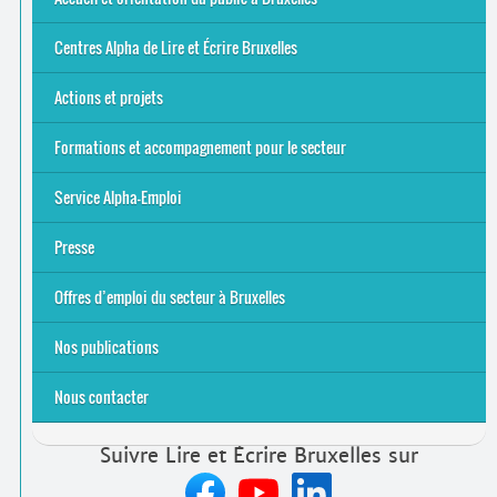
Bruxelles
8 Points Accueil
Publics concernés ?
Que proposons-nous ?
Qui sommes-nous ?
Centres Alpha de Lire et Écrire Bruxelles
Actions et projets
Alpha-Jeux
Arts & Alpha
Jeudis du Cinéma
Le projet Alpha-TIC
Notre projet FSE
Tac-TIC Emploi
Formations et accompagnement pour le secteur
S’initier
Se former
Se rencontrer
Être accompagné
·
e
Service Alpha-Emploi
Équipe et contacts
Accompagnement individuel
Accompagnement collectif
Folder Service Alpha-Emploi
Presse
2021
2024
2025
Offres d’emploi du secteur à Bruxelles
Emplois rémunérés
Bénévolat
Candidature spontanée à Lire et Écrire Bruxelles
Nos publications
Nous contacter
Suivre Lire et Écrire Bruxelles sur