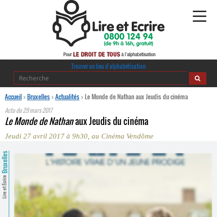
Alphabétisation
Trouver un lieu d’alphabétisation
Agir pour l’alpha
Accueil
>
Bruxelles
>
Actualités
>
Le Monde de Nathan aux Jeudis du cinéma
Actu du
29 mars 2017
Publications
Le Monde de Nathan
aux Jeudis du cinéma
Jeudi 27 avril 2017 à 9h30, au Cinéma Vendôme
journaldelalpha.be
Bruxelles
Regards croisés
Ressources pédagogiques
Lire et Écrire
Espace presse