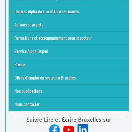
Bruxelles
8 Points Accueil
Publics concernés ?
Que proposons-nous ?
Qui sommes-nous ?
Centres Alpha de Lire et Écrire Bruxelles
Actions et projets
Alpha-Jeux
Arts & Alpha
Jeudis du Cinéma
Le projet Alpha-TIC
Notre projet FSE
Tac-TIC Emploi
Formations et accompagnement pour le secteur
S’initier
Se former
Se rencontrer
Être accompagné
·
e
Service Alpha-Emploi
Équipe et contacts
Accompagnement individuel
Accompagnement collectif
Folder Service Alpha-Emploi
Presse
2021
2024
2025
Offres d’emploi du secteur à Bruxelles
Emplois rémunérés
Bénévolat
Candidature spontanée à Lire et Écrire Bruxelles
Nos publications
Nous contacter
Suivre Lire et Écrire Bruxelles sur