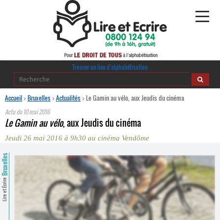
Alphabétisation
Trouver un lieu d’alphabétisation
Agir pour l’alpha
Accueil
>
Bruxelles
>
Actualités
>
Le Gamin au vélo, aux Jeudis du cinéma
Actu du
10 mai 2016
Publications
Le Gamin au vélo
, aux Jeudis du cinéma
Jeudi 26 mai 2016 à 9h30 au cinéma Vendôme
journaldelalpha.be
Bruxelles
Regards croisés
Ressources pédagogiques
Lire et Écrire
Espace presse