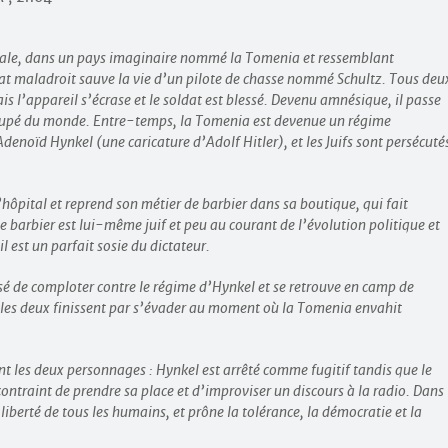
iale, dans un pays imaginaire nommé la Tomenia et ressemblant
t maladroit sauve la vie d’un pilote de chasse nommé Schultz. Tous deu
is l’appareil s’écrase et le soldat est blessé. Devenu amnésique, il passe
coupé du monde. Entre-temps, la Tomenia est devenue un régime
 Adenoïd Hynkel (une caricature d’Adolf Hitler), et les Juifs sont persécuté
’hôpital et reprend son métier de barbier dans sa boutique, qui fait
e barbier est lui-même juif et peu au courant de l’évolution politique et
il est un parfait sosie du dictateur.
cusé de comploter contre le régime d’Hynkel et se retrouve en camp de
 les deux finissent par s’évader au moment où la Tomenia envahit
t les deux personnages : Hynkel est arrêté comme fugitif tandis que le
 contraint de prendre sa place et d’improviser un discours à la radio. Dans
 liberté de tous les humains, et prône la tolérance, la démocratie et la