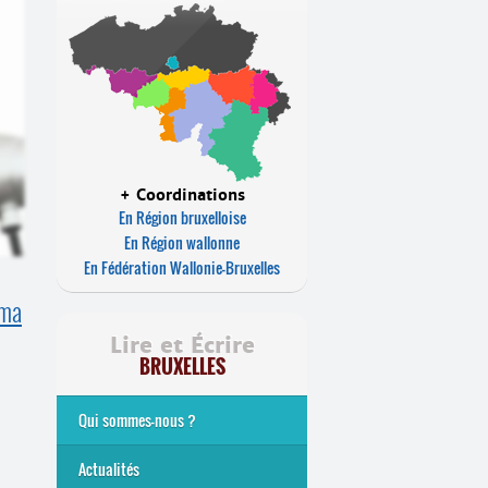
+ Coordinations
En Région bruxelloise
En Région wallonne
En Fédération Wallonie-Bruxelles
éma
Lire et Écrire
BRUXELLES
Qui sommes-nous ?
Analphabétisme et illettrisme
L’alphabétisation populaire
Le mouvement Lire et Écrire
Nos missions
... Tous les articles
Actualités