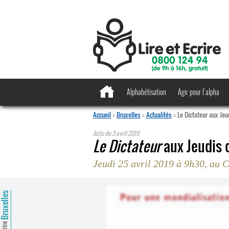
Alphabétisation
Agir pour l’alpha
Accueil
>
Bruxelles
>
Actualités
>
Le Dictateur aux Je
Actu du
3 avril 2019
Le Dictateur
aux Jeudis 
Jeudi 25 avril 2019 à 9h30, au
ruxelles