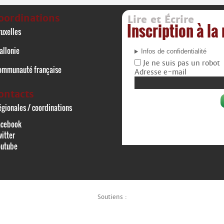
oordinations
Lire et Écrire
Inscription à la
uxelles
allonie
Infos de confidentialité
Je ne suis pas un robot
ommunauté française
Adresse e-mail
ontacts
gionales / coordinations
acebook
itter
outube
Soutiens :