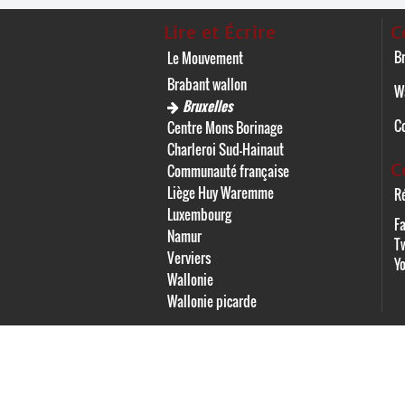
Lire et Écrire
C
Br
Le Mouvement
Brabant wallon
W
Bruxelles
C
Centre Mons Borinage
Charleroi Sud-Hainaut
C
Communauté française
Liège Huy Waremme
Ré
Luxembourg
F
Namur
Tw
Verviers
Y
Wallonie
Wallonie picarde