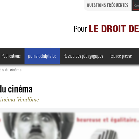
QUESTIONS FRÉQUENTES
Publications
journaldelalpha.be
Ressources pédagogiques
Espace presse
udis du cinéma
du cinéma
 Cinéma Vendôme
Regards croisés
Comprendre et parler
Bienvenue en Belgique
·