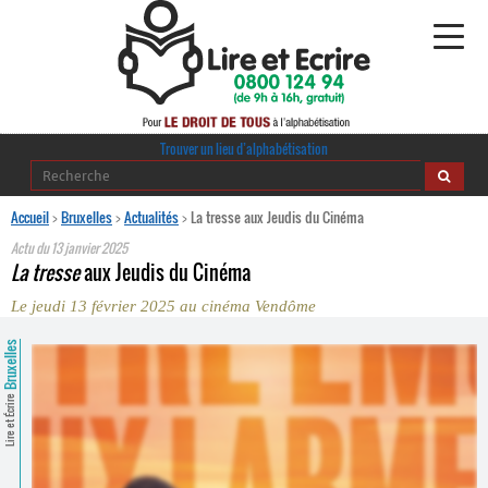
Alphabétisation
Trouver un lieu d’alphabétisation
Agir pour l’alpha
Accueil
>
Bruxelles
>
Actualités
>
La tresse aux Jeudis du Cinéma
Actu du
13 janvier 2025
Publications
La tresse
aux Jeudis du Cinéma
Le jeudi 13 février 2025 au cinéma Vendôme
journaldelalpha.be
Bruxelles
Regards croisés
Ressources pédagogiques
Lire et Écrire
Espace presse