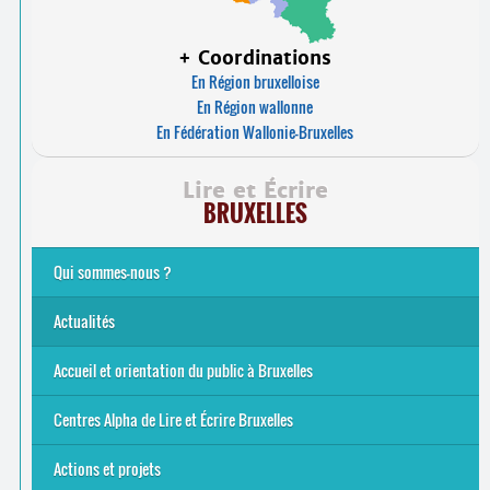
+ Coordinations
En Région bruxelloise
En Région wallonne
En Fédération Wallonie-Bruxelles
Lire et Écrire
BRUXELLES
Qui sommes-nous ?
Analphabétisme et illettrisme
L’alphabétisation populaire
Le mouvement Lire et Écrire
Nos missions
... Tous les articles
Actualités
Offres d’emploi du secteur à Bruxelles
La rentrée 2026-27
Pour être belge à la plage…
A vos agendas ! Alpha bruxellois, mobilise-toi !
Inauguration du Centre Alpha Forest de Lire et Écrire
... Tous les articles
Accueil et orientation du public à Bruxelles
Bruxelles
8 Points Accueil
Publics concernés ?
Que proposons-nous ?
Qui sommes-nous ?
Centres Alpha de Lire et Écrire Bruxelles
Actions et projets