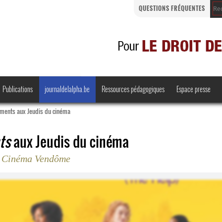
QUESTIONS FRÉQUENTES
Publications
journaldelalpha.be
Ressources pédagogiques
Espace presse
iments aux Jeudis du cinéma
ts
aux Jeudis du cinéma
au Cinéma Vendôme
Regards croisés
Comprendre et parler
Bienvenue en Belgique
·