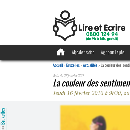
Alphabétisation
Agir pour l’alpha
Accueil
>
Bruxelles
>
Actualités
>
La couleur des sent
Actu du
26 janvier 2017
La couleur des sentimen
Jeudi 16 février 2016 à 9h30, 
ruxelles