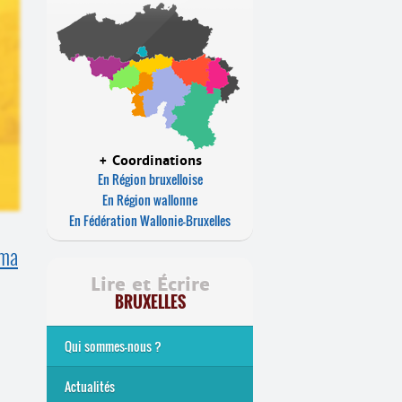
+ Coordinations
En Région bruxelloise
En Région wallonne
En Fédération Wallonie-Bruxelles
éma
Lire et Écrire
BRUXELLES
Qui sommes-nous ?
Analphabétisme et illettrisme
L’alphabétisation populaire
Le mouvement Lire et Écrire
Nos missions
... Tous les articles
Actualités