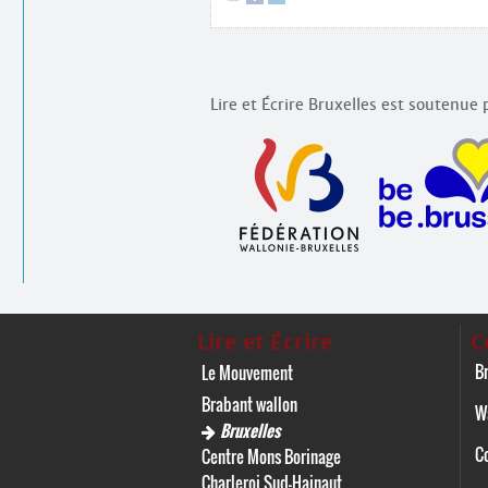
Lire et Écrire Bruxelles est soutenue p
Lire et Écrire
C
Br
Le Mouvement
Brabant wallon
W
Bruxelles
C
Centre Mons Borinage
Charleroi Sud-Hainaut