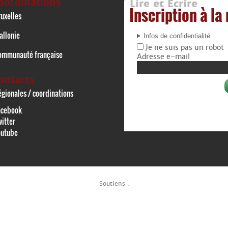
oordinations
Lire et Écrire
Inscription à la
uxelles
allonie
Infos de confidentialité
Je ne suis pas un robot
ommunauté française
Adresse e-mail
ontacts
gionales / coordinations
acebook
itter
outube
Soutiens :