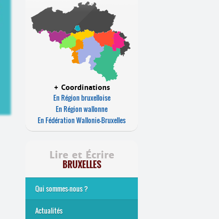
+ Coordinations
En Région bruxelloise
En Région wallonne
En Fédération Wallonie-Bruxelles
Lire et Écrire
BRUXELLES
Qui sommes-nous ?
Analphabétisme et illettrisme
L’alphabétisation populaire
Le mouvement Lire et Écrire
Nos missions
... Tous les articles
Actualités