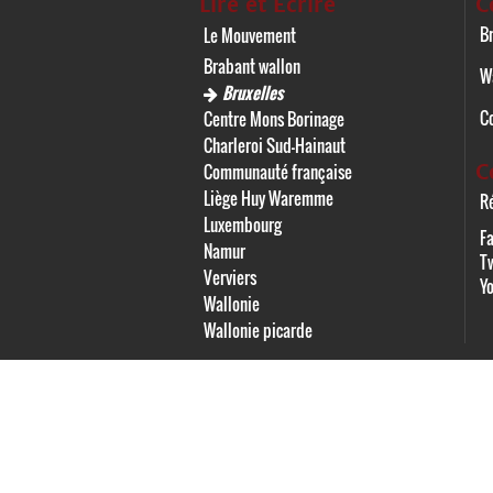
Lire et Écrire
C
Br
Le Mouvement
Brabant wallon
W
Bruxelles
C
Centre Mons Borinage
Charleroi Sud-Hainaut
C
Communauté française
Liège Huy Waremme
Ré
Luxembourg
F
Namur
Tw
Verviers
Y
Wallonie
Wallonie picarde