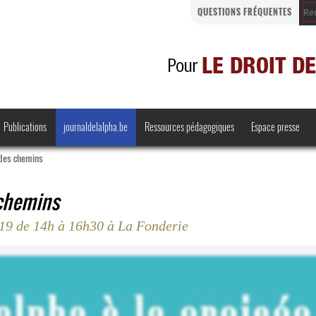
QUESTIONS FRÉQUENTES
Publications
journaldelalpha.be
Ressources pédagogiques
Espace presse
e des chemins
 chemins
019 de 14h à 16h30 à La Fonderie
Regards croisés
Comprendre et parler
Bienvenue en Belgique
·