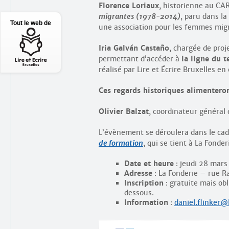
Florence Loriaux
, historienne au CA
migrantes (1978-2014)
, paru dans la
Tout le web de
une association pour les femmes mig
Iria Galván Castaño
, chargée de proje
permettant d’accéder à
la ligne du t
réalisé par Lire et Écrire Bruxelles en
Ces regards historiques alimenteront
Olivier Balzat
, coordinateur général 
L’évènement se déroulera dans le cad
de formation
, qui se tient à La Fonder
Date et heure
: jeudi 28 mars
Adresse
: La Fonderie – rue R
Inscription
: gratuite mais obl
dessous.
Information
:
daniel.flinker@