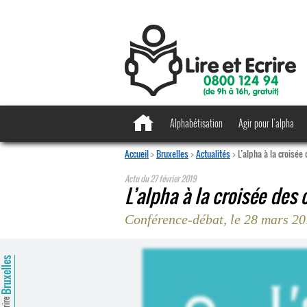
Alphabétisation
Agir pour l’alpha
Accueil
>
Bruxelles
>
Actualités
>
L’alpha à la croisé
Actu du
27 février 2019
L’alpha à la croisée des
Conférence-débat, le 28 mars 2
ruxelles