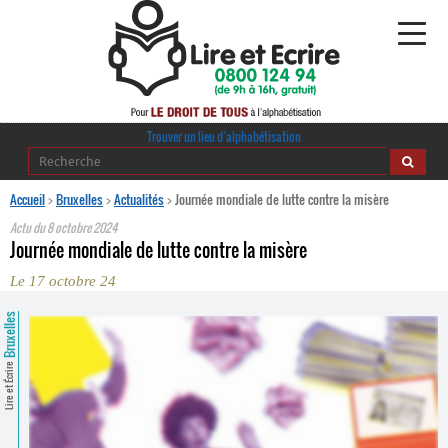
Alphabétisation
Trouver un lieu d’alphabétisation
Agir pour l’alpha
Accueil
>
Bruxelles
>
Actualités
>
Journée mondiale de lutte contre la misère
Actu du
8 octobre 2024
Publications
Journée mondiale de lutte contre la misère
Le 17 octobre 24
journaldelalpha.be
Bruxelles
Regards croisés
Ressources pédagogiques
Lire et Écrire
Espace presse