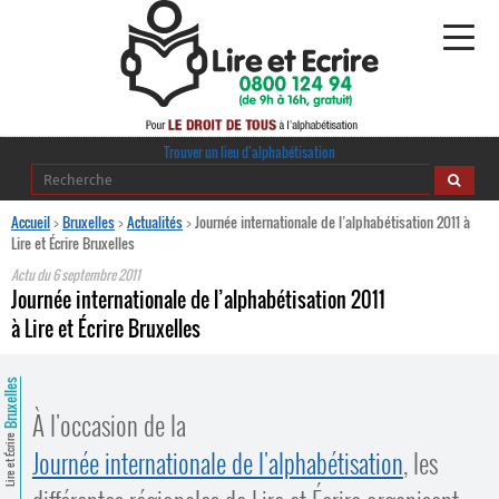
Alphabétisation
Trouver un lieu d’alphabétisation
Agir pour l’alpha
Accueil
>
Bruxelles
>
Actualités
>
Journée internationale de l’alphabétisation 2011 à
Lire et Écrire Bruxelles
Publications
Actu du
6 septembre 2011
Journée internationale de l’alphabétisation 2011
journaldelalpha.be
à Lire et Écrire Bruxelles
Regards croisés
Ressources pédagogiques
Bruxelles
À l'occasion de la
Espace presse
Lire et Écrire
Journée internationale de l'alphabétisation
, les