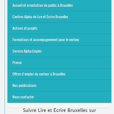
Offres d’emploi du secteur à Bruxelles
La rentrée 2026-27
Pour être belge à la plage…
A vos agendas ! Alpha bruxellois, mobilise-toi !
Inauguration du Centre Alpha Forest de Lire et Écrire
... Tous les articles
Accueil et orientation du public à Bruxelles
Bruxelles
8 Points Accueil
Publics concernés ?
Que proposons-nous ?
Qui sommes-nous ?
Centres Alpha de Lire et Écrire Bruxelles
Actions et projets
Alpha-Jeux
Arts & Alpha
Jeudis du Cinéma
Le projet Alpha-TIC
Notre projet FSE
Tac-TIC Emploi
Formations et accompagnement pour le secteur
S’initier
Se former
Se rencontrer
Être accompagné
·
e
Service Alpha-Emploi
Équipe et contacts
Accompagnement individuel
Accompagnement collectif
Folder Service Alpha-Emploi
Presse
2021
2024
2025
Offres d’emploi du secteur à Bruxelles
Emplois rémunérés
Bénévolat
Candidature spontanée à Lire et Écrire Bruxelles
Nos publications
Nous contacter
Suivre Lire et Écrire Bruxelles sur