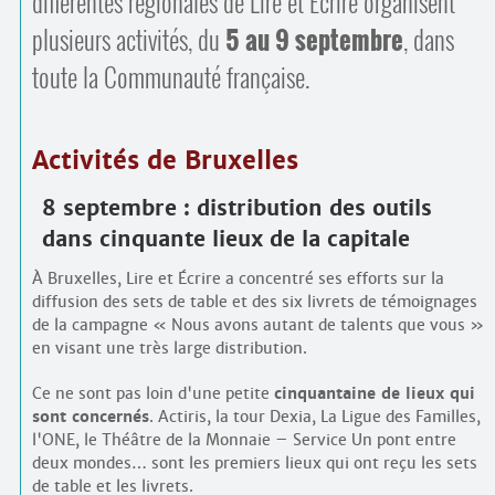
différentes régionales de Lire et Écrire organisent
Contacts
·
plusieurs activités, du
5 au 9 septembre
, dans
Comprendre et parler
Trouver un lieu d’alphabétisation
toute la Communauté française.
Bienvenue en Belgique
Activités de Bruxelles
8 septembre : distribution des outils
dans cinquante lieux de la capitale
À Bruxelles, Lire et Écrire a concentré ses efforts sur la
diffusion des sets de table et des six livrets de témoignages
de la campagne « Nous avons autant de talents que vous »
en visant une très large distribution.
Ce ne sont pas loin d'une petite
cinquantaine de lieux qui
sont concernés
. Actiris, la tour Dexia, La Ligue des Familles,
l'ONE, le Théâtre de la Monnaie – Service Un pont entre
deux mondes… sont les premiers lieux qui ont reçu les sets
de table et les livrets.