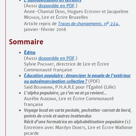
L’alphabétisation en tensions
(Aussi
disponible en PDF
.)
Anne-Chantal
Denis
, Hugues
Esteveny
et Jacqueline
Michaux
, Lire et Écrire Bruxelles
o
Article repris de
Traces de changements
, n
224
,
janvier-février 2016
Sommaire
Édito
(Aussi
disponible en PDF
.)
Sylvie
Pinchart
, directrice de Lire et Écrire
Communauté française
Éducation populaire : émanciper le peuple de l’extérieur
ou auto­émancipation collective ?
(PDF)
Saïd
Bouamama
, P.H.A.R.E pour l’Égalité (Lille)
L’alpha populaire, ça s’en va et ça revient…
Aurélie
Audemar
, Lire et Écrire Communauté
française
Voyage local en carte postale, pochettes-carnet de bord,
points de croix et autres inattendus
Récit d’une formatrice en alphabétisation populaire (1)
Entretien avec Marilyn
Demets
, Lire et Écrire Wallonie
picarde