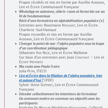
Propos récoltés et mis en forme par Aurélie
Audemar
,
Lire et Écrire Communauté française
WhatsApp en automne, cèleris-raves et ferme bio sur un
lit de fondamentaux
Récit d’une formatrice en alphabétisation populaire (2)
Entretien avec Rosemarie
Nossaint
, Lire et Écrire
Charleroi-Sud Hainaut
Propos recueillis et mis en forme par Aurélie
Audemar
, Lire et Écrire Communauté française
Changer le point de vue : l’alpha populaire sous la loupe
d’un coordinateur pédagogique
Sébastien
Van Neck
, Lire et Écrire Wallonie
Sur base d’un entretien avec Jean
Constant
– Lire et
Écrire Verviers
Ma route avec Paulo Freire
Julia
Petri
, ITECO
Lire et Écrire dans la filiation de l’alpha populaire, hier
et aujourd’hui ?
(PDF)
Sylvie-Anne
Goffinet
, Lire et Écrire Communauté
française
Décoder collectivement les intentions du formateur
Ou comment mettre en commun ses objectifs avec les
participants
Nathalie
De Wolf
et Bénédicte
Verschaeren
, Collectif