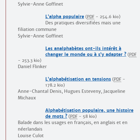
Sylvie-Anne Goffinet
L’alpha populaire
(
PDF
-
254.6 kio
)
Des pratiques diversifiées mais une
filiation commune
Sylvie-Anne Goffinet
Les analphabètes ont-ils intérêt à
changer le monde ou à s’y adapter ?
(
PDF
-
253.3 kio
)
Daniel Flinker
L’alphabétisation en tensions
(
PDF
-
178.2 kio
)
Anne-Chantal Denis, Hugues Esteveny, Jacqueline
Michaux
Alphabétisation populaire, une histoire
de mots ?
(
PDF
-
58 kio
)
Balade dans les usages en français, en anglais et en
néerlandais
Louise Culot