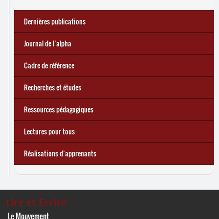
Dernières publications
e
Réforme des allocations de chômage : premiers bilans
Statistiques 2025 sur les apprenant
... Tous les articles
·
es à Lire et Écrire
🎬 L’alpha populaire : c’est quoi ?
Journal de l’alpha 241 (2
trimestre 2026) : Militer pour
Journal de l’alpha
d’une exclusion annoncée
écrire demain
Cadre de référence
Recherches et études
Ressources pédagogiques
Lectures pour tous
Réalisations d’apprenants
Lire et Écrire
Le Mouvement