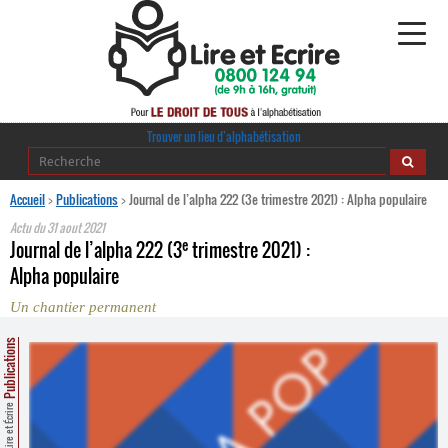
Alphabétisation
Trouver un lieu d’alphabétisation
Agir pour l’alpha
Accueil
>
Publications
>
Journal de l’alpha 222 (3e trimestre 2021) : Alpha populaire
Actu du
31 aout 2021
Publications
e
Journal de l’alpha 222 (3
trimestre 2021) :
Alpha populaire
journaldelalpha.be
Un chantier permanent
Regards croisés
Ressources pédagogiques
Publications
Espace presse
Lire et Écrire