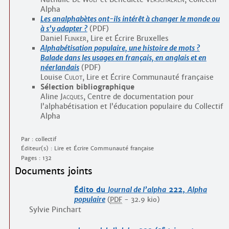
Alpha
Les analphabètes ont-ils intérêt à changer le monde ou
à s’y adapter ?
(PDF)
Daniel
Flinker
, Lire et Écrire Bruxelles
Alphabétisation populaire, une histoire de mots ?
Balade dans les usages en français, en anglais et en
néerlandais
(PDF)
Louise
Culot
, Lire et Écrire Communauté française
Sélection bibliographique
Aline
Jacques
, Centre de documentation pour
l’alphabétisation et l’éducation populaire du Collectif
Alpha
Par : collectif
Éditeur(s) : Lire et Écrire Communauté française
Pages : 132
Documents joints
Édito du
Journal de l’alpha
222,
Alpha
populaire
(
PDF
-
32.9 kio
)
Sylvie Pinchart
e