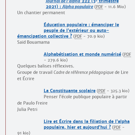
Journal de l’alpha
222 (3
trimestre
2021) :
Alpha populaire
(
PDF
-
11.6 Mio
)
Un chantier permanent
Éducation populaire : émanciper le
peuple de l’extérieur ou auto­
émancipation collective ?
(
PDF
-
70.9 kio
)
Saïd Bouamama
Alphabétisation et monde numérisé
(
PDF
-
279.6 kio
)
Quelques balises réflexives.
Groupe de travail
Cadre de référence pédagogique
de Lire
et Écrire
La Constituante scolaire
(
PDF
-
325.3 kio
)
Penser l’école publique populaire à partir
de Paulo Freire
Julia Petri
Lire et Écrire dans la filiation de l’alpha
populaire, hier et aujourd’hui ?
(
PDF
-
91 kio
)