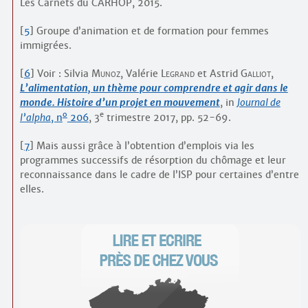
Les Carnets du CARHOP, 2015.
[
5
]
Groupe d’animation et de formation pour femmes
immigrées.
[
6
]
Voir : Silvia
Munoz
, Valérie
Legrand
et Astrid
Galliot
,
L’alimentation, un thème pour comprendre et agir dans le
monde. Histoire d’un projet en mouvement
,
in
Journal de
o
e
l’alpha
, n
206
, 3
trimestre 2017, pp. 52-69.
[
7
]
Mais aussi grâce à l’obtention d’emplois via les
programmes successifs de résorption du chômage et leur
reconnaissance dans le cadre de l’ISP pour certaines d’entre
elles.