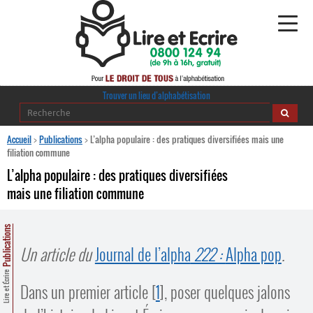
Alphabétisation
Trouver un lieu d’alphabétisation
Agir pour l’alpha
Accueil
>
Publications
>
L’alpha populaire : des pratiques diversifiées mais une
filiation commune
Publications
L’alpha populaire : des pratiques diversifiées
mais une filiation commune
journaldelalpha.be
Regards croisés
Publications
Ressources pédagogiques
Un article du
Journal de l’alpha
222 :
Alpha pop
.
Lire et Écrire
Espace presse
Dans un premier article
[
1
]
, poser quelques jalons