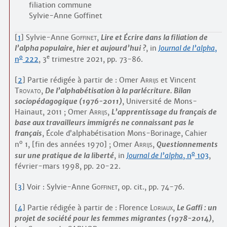
filiation commune
Sylvie-Anne Goffinet
[
1
]
Sylvie-Anne
Goffinet
,
Lire et Écrire dans la filiation de
l’alpha populaire, hier et aujourd’hui ?
,
in
Journal de l’alpha
,
o
e
n
222
, 3
trimestre 2021, pp. 73-86.
[
2
]
Partie rédigée à partir de : Omer
Arrijs
et Vincent
Trovato
,
De l’alphabétisation à la parlécriture. Bilan
sociopédagogique (1976-2011)
, Université de Mons-
Hainaut, 2011 ; Omer
Arrijs
,
L’apprentissage du français de
base aux travailleurs immigrés ne connaissant pas le
français
, École d’alphabétisation Mons-Borinage, Cahier
o
n
1, [fin des années 1970] ; Omer
Arrijs
,
Questionnements
o
sur une pratique de la liberté
, in
Journal de l’alpha
, n
103
,
février-mars 1998, pp. 20-22.
[
3
]
Voir : Sylvie-Anne
Goffinet
,
op. cit.
, pp. 74-76.
[
4
]
Partie rédigée à partir de : Florence
Loriaux
,
Le Gaffi : un
projet de société pour les femmes migrantes (1978-2014)
,