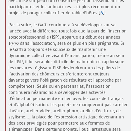
avec mise sur pied d’un conseil de gestion rassemblant les
participantes et les animatrices… et plus récemment un
projet de potager collectif et de table d’hôtes
[
6
]
.
Par la suite, le Gaffi continuera à se développer sur sa
lancée avec la différence toutefois que la part de l’insertion
socio­professionnelle (ISP), apparue au début des années
1990 dans l’association, sera de plus en plus prégnante. Si
le Gaffi a toujours été soucieux de maintenir une
dynamique collective visant l’émancipation, même au sein
de l’ISP, il lui sera plus difficile de maintenir ce cap lorsque
les mesures régissant l’ISP deviendront un des piliers de
l’activation des chômeurs et s’orienteront toujours
davantage vers l’obligation de résultats et l’approche par
compétences. Seule ou en partenariat, l’association
continuera néanmoins à développer des activités
d’éducation permanente en lien avec les cours de français
et d’alphabétisation. Les projets ne manqueront pas : atelier
théâtre, atelier vidéo, atelier photo, atelier d’écriture, de
stylisme…, la place de l’expression artistique devenant un
des axes privilégiés pour permettre aux femmes de
s’émanciper. Dans certains projets, l’outil artistique sera