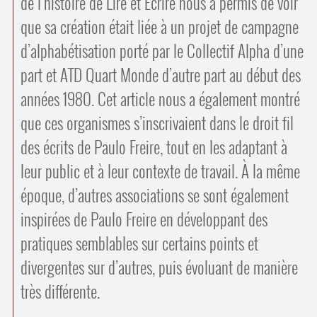
de l’histoire de Lire et Écrire nous a permis de voir
Contacts
·
que sa création était liée à un projet de campagne
Comprendre et parler
Trouver un lieu d’alphabétisation
d’alphabétisation porté par le Collectif Alpha d’une
Bienvenue en Belgique
part et ATD Quart Monde d’autre part au début des
années 1980. Cet article nous a également montré
que ces organismes s’inscrivaient dans le droit fil
des écrits de Paulo Freire, tout en les adaptant à
leur public et à leur contexte de travail. À la même
époque, d’autres associations se sont également
inspirées de Paulo Freire en développant des
pratiques semblables sur certains points et
divergentes sur d’autres, puis évoluant de manière
très différente.