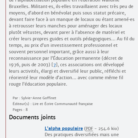
de l’alphabétisation populaire en Fédération Wallonie-
Bruxelles. Militant
·
es, ils
·
elles travaillaient avec très peu de
moyens, d’abord en bénévolat puis sous statut précaire,
devant faire face à un manque de locaux ou étant amené
·
es
à retrousser leurs manches pour aménager des locaux
plutôt vétustes, devant parer à l’absence de matériel et
créer leurs propres guides et outils pédagogiques… Au fil du
temps, au prix d’un investissement professionnel et
souvent personnel important, grâce aussi à leur
reconnaissance par l’Éducation permanente (décret de
1976, puis de 2003)
[
7
]
, ces associations ont développé
leurs activités, élargi et diversifié leur public, réfléchi et
réorienté leur modèle d’action… avec comme même fil
rouge l’éducation populaire.
Par : Sylvie-Anne Goffinet
Éditeur(s) : Lire et Écrire Communauté française
Pages : 8
Documents joints
L’alpha populaire
(
PDF
-
254.6 kio
)
Des pratiques diversifiées mais une