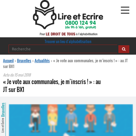
Alphabétisation
Trouver un lieu d’alphabétisation
Agir pour l’alpha
Accueil
>
Bruxelles
>
Actualités
>
« Je vote aux communales, je m’inscris ! » : au JT
sur BX1
Publications
Actu du
15 mai 2018
« Je vote aux communales, je m’inscris ! » : au
journaldelalpha.be
JT sur BX1
Regards croisés
Ressources pédagogiques
Bruxelles
Espace presse
Lire et Écrire