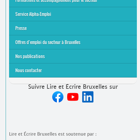
S’initier
Se former
Se rencontrer
Être accompagné
·
e
Service Alpha-Emploi
Équipe et contacts
Accompagnement individuel
Accompagnement collectif
Folder Service Alpha-Emploi
Presse
2021
2024
2025
Offres d’emploi du secteur à Bruxelles
Emplois rémunérés
Bénévolat
Candidature spontanée à Lire et Écrire Bruxelles
Nos publications
Nous contacter
Suivre Lire et Écrire Bruxelles sur
Lire et Écrire Bruxelles est soutenue par :