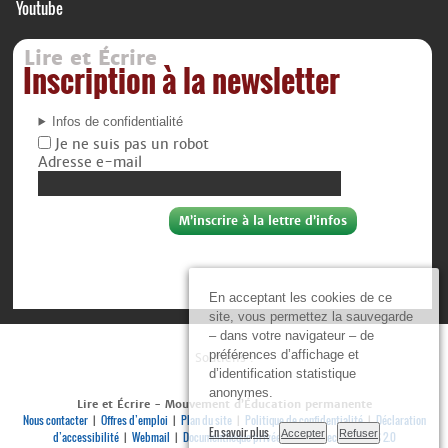
Youtube
Lire et Écrire
Inscription à la newsletter
Infos de confidentialité
Je ne suis pas un robot
Adresse e-mail
En acceptant les cookies de ce
site, vous permettez la sauvegarde
– dans votre navigateur – de
préférences d’affichage et
Soutiens :
d’identification statistique
anonymes.
Lire et Écrire - Mouvement d’Éducation permanente
Nous contacter
Offres d’emploi
Plan du site
Politique de confidentialité
Déclaration
|
|
|
|
En savoir plus
Accepter
Refuser
d’accessibilité
Webmail
Documenthèque privée
Se connecter
RSS 2.0
|
|
|
|