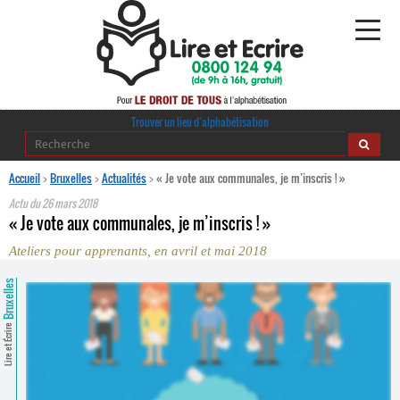
Alphabétisation
Trouver un lieu d’alphabétisation
Agir pour l’alpha
Accueil
>
Bruxelles
>
Actualités
>
« Je vote aux communales, je m’inscris ! »
Actu du
26 mars 2018
Publications
« Je vote aux communales, je m’inscris ! »
Ateliers pour apprenants, en avril et mai 2018
journaldelalpha.be
Bruxelles
Regards croisés
Ressources pédagogiques
Lire et Écrire
Espace presse