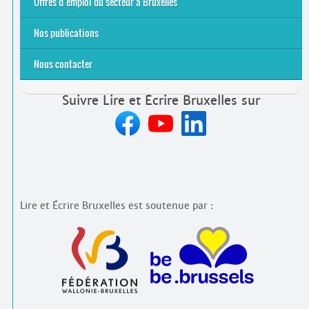
Offres d’emploi du secteur à Bruxelles
Emplois rémunérés
Bénévolat
Candidature spontanée à Lire et Écrire Bruxelles
Nos publications
Nous contacter
Suivre Lire et Écrire Bruxelles sur
Lire et Écrire Bruxelles est soutenue par :