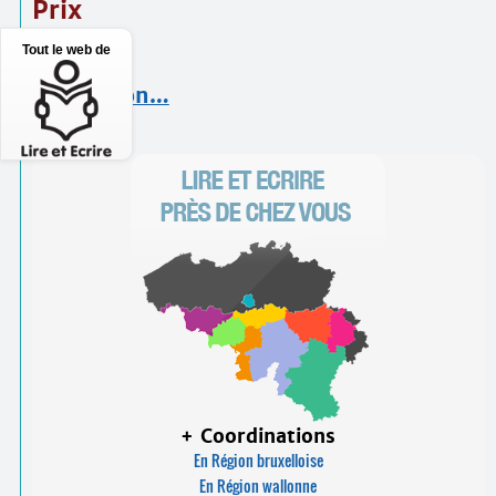
Prix
60 €
Tout le web de
Inscription…
+ Coordinations
En Région bruxelloise
En Région wallonne