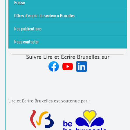
Équipe et contacts
Accompagnement individuel
Accompagnement collectif
Folder Service Alpha-Emploi
Presse
2021
2024
2025
Offres d’emploi du secteur à Bruxelles
Emplois rémunérés
Bénévolat
Candidature spontanée à Lire et Écrire Bruxelles
Nos publications
Nous contacter
Suivre Lire et Écrire Bruxelles sur
Lire et Écrire Bruxelles est soutenue par :