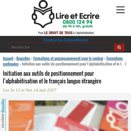
Alphabétisation
Trouver un lieu d’alphabétisation
Agir pour l’alpha
Accueil
>
Bruxelles
>
Formations et accompagnement pour le secteur
>
Formations
continuées
>
Initiation aux outils de positionnement pour l’alphabétisation et le (…)
Publications
Initiation aux outils de positionnement pour
l’alphabétisation et le français langue étrangère
journaldelalpha.be
Les Je 13 et Ven 14 mai 2027
Regards croisés
Ressources pédagogiques
Bruxelles
Espace presse
Lire et Écrire