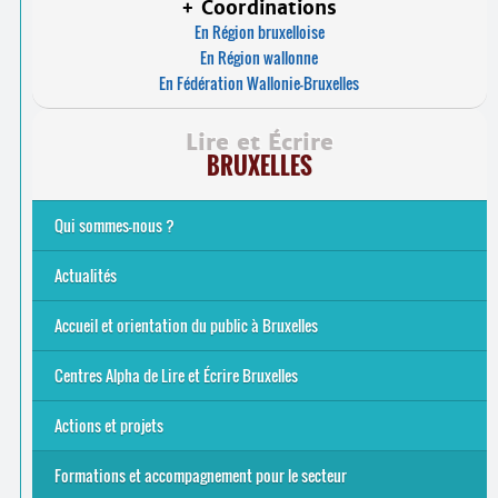
+ Coordinations
En Région bruxelloise
En Région wallonne
En Fédération Wallonie-Bruxelles
Lire et Écrire
BRUXELLES
Qui sommes-nous ?
Analphabétisme et illettrisme
L’alphabétisation populaire
Le mouvement Lire et Écrire
Nos missions
... Tous les articles
Actualités
Offres d’emploi du secteur à Bruxelles
La rentrée 2026-27
Pour être belge à la plage…
A vos agendas ! Alpha bruxellois, mobilise-toi !
Inauguration du Centre Alpha Forest de Lire et Écrire
... Tous les articles
Accueil et orientation du public à Bruxelles
Bruxelles
8 Points Accueil
Publics concernés ?
Que proposons-nous ?
Qui sommes-nous ?
Centres Alpha de Lire et Écrire Bruxelles
Actions et projets
Alpha-Jeux
Arts & Alpha
Jeudis du Cinéma
Le projet Alpha-TIC
Notre projet FSE
Tac-TIC Emploi
Formations et accompagnement pour le secteur