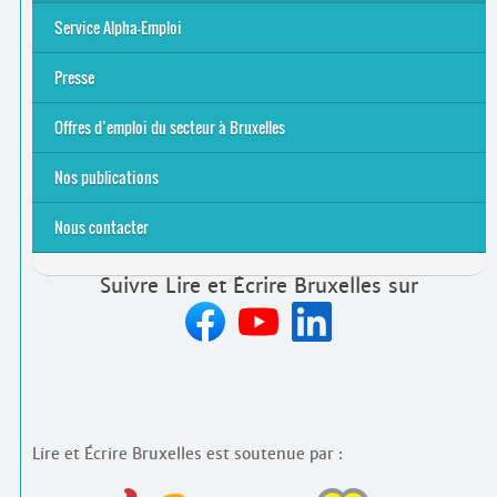
S’initier
Se former
Se rencontrer
Être accompagné
·
e
Service Alpha-Emploi
Équipe et contacts
Accompagnement individuel
Accompagnement collectif
Folder Service Alpha-Emploi
Presse
2021
2024
2025
Offres d’emploi du secteur à Bruxelles
Emplois rémunérés
Bénévolat
Candidature spontanée à Lire et Écrire Bruxelles
Nos publications
Nous contacter
Suivre Lire et Écrire Bruxelles sur
Lire et Écrire Bruxelles est soutenue par :