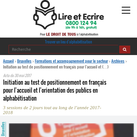
Alphabétisation
Trouver un lieu d’alphabétisation
Agir pour l’alpha
Accueil
>
Bruxelles
>
Formations et accompagnement pour le secteur
>
Archives
>
Initiation au test de positionnement en français pour l’accueil et (…)
Publications
Actu du
30 mai 2017
Initiation au test de positionnement en français
journaldelalpha.be
pour l’accueil et l’orientation des publics en
alphabétisation
Regards croisés
Ressources pédagogiques
3 sessions de 2 jours tout au long de l’année 2017-
2018
Espace presse
Bruxelles