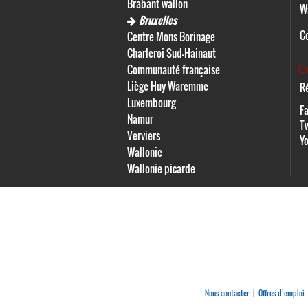
Brabant wallon
W
Bruxelles
C
Centre Mons Borinage
Charleroi Sud-Hainaut
C
Communauté française
Liège Huy Waremme
Ré
Luxembourg
F
Namur
Tw
Verviers
Y
Wallonie
Wallonie picarde
Nous contacter
Offres d’emploi
|