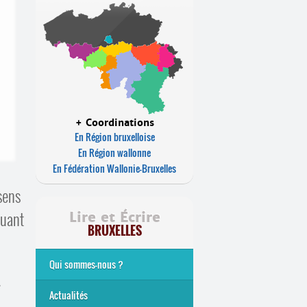
+ Coordinations
En Région bruxelloise
En Région wallonne
En Fédération Wallonie-Bruxelles
sens
quant
Lire et Écrire
BRUXELLES
Qui sommes-nous ?
.
Analphabétisme et illettrisme
L’alphabétisation populaire
Le mouvement Lire et Écrire
Nos missions
... Tous les articles
Actualités