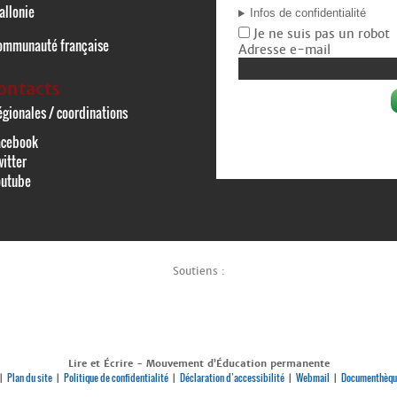
allonie
Infos de confidentialité
Je ne suis pas un robot
ommunauté française
Adresse e-mail
ontacts
gionales / coordinations
acebook
itter
outube
Soutiens :
Lire et Écrire - Mouvement d’Éducation permanente
Plan du site
Politique de confidentialité
Déclaration d’accessibilité
Webmail
Documenthèqu
|
|
|
|
|