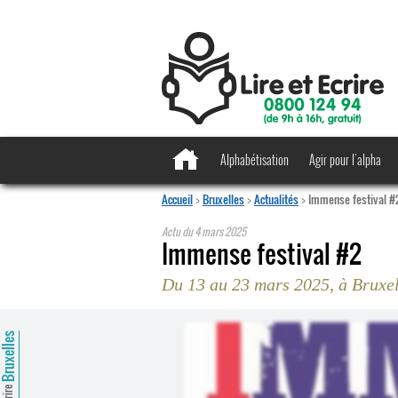
Alphabétisation
Agir pour l’alpha
Accueil
>
Bruxelles
>
Actualités
>
Immense festival #
Actu du
4 mars 2025
Immense festival #2
Du 13 au 23 mars 2025, à Bruxel
ruxelles