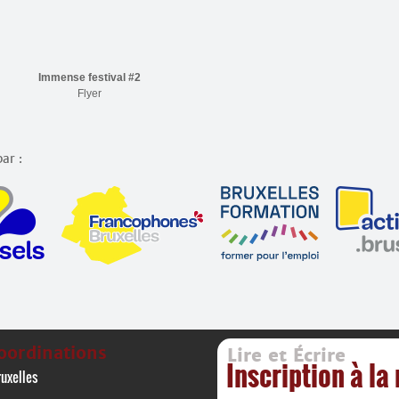
Immense festival #2
Flyer
ar :
oordinations
Lire et Écrire
Inscription à la
uxelles