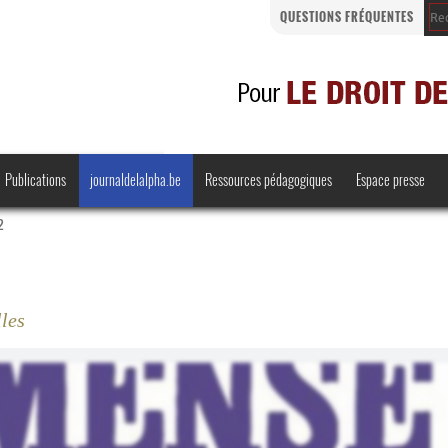
QUESTIONS FRÉQUENTES
Publications
journaldelalpha.be
Ressources pédagogiques
Espace presse
2
les
Regards croisés
Comprendre et parler
Bienvenue en Belgique
·