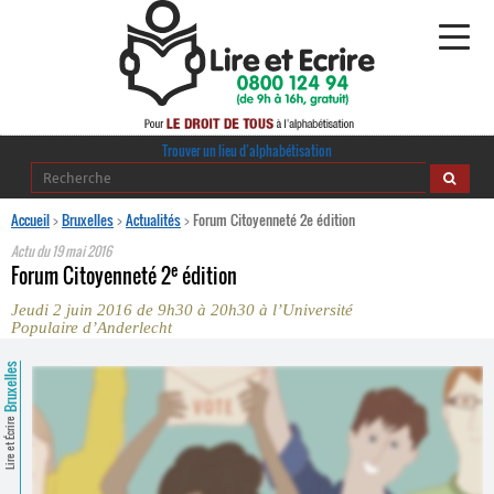
Alphabétisation
Trouver un lieu d’alphabétisation
Agir pour l’alpha
Accueil
>
Bruxelles
>
Actualités
>
Forum Citoyenneté 2e édition
Actu du
19 mai 2016
Publications
e
Forum Citoyenneté 2
édition
Jeudi 2 juin 2016 de 9h30 à 20h30 à l’Université
journaldelalpha.be
Populaire d’Anderlecht
Regards croisés
Bruxelles
Ressources pédagogiques
Lire et Écrire
Espace presse