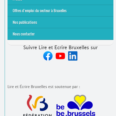
2021
2024
2025
Offres d’emploi du secteur à Bruxelles
Emplois rémunérés
Bénévolat
Candidature spontanée à Lire et Écrire Bruxelles
Nos publications
Nous contacter
Suivre Lire et Écrire Bruxelles sur
Lire et Écrire Bruxelles est soutenue par :