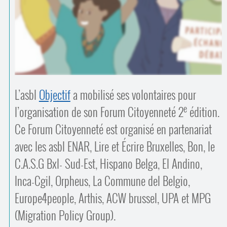
Contacts
·
Comprendre et parler
Trouver un lieu d’alphabétisation
Bienvenue en Belgique
L’asbl
Objectif
a mobilisé ses volontaires pour
e
l’organisation de son Forum Citoyenneté 2
édition.
Ce Forum Citoyenneté est organisé en partenariat
avec les asbl ENAR, Lire et Écrire Bruxelles, Bon, le
C.A.S.G Bxl- Sud-Est, Hispano Belga, El Andino,
Inca-Cgil, Orpheus, La Commune del Belgio,
Europe4people, Arthis, ACW brussel, UPA et MPG
(Migration Policy Group).