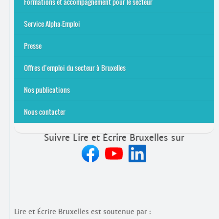
Formations et accompagnement pour le secteur
S’initier
Se former
Se rencontrer
Être accompagné
·
e
Service Alpha-Emploi
Équipe et contacts
Accompagnement individuel
Accompagnement collectif
Folder Service Alpha-Emploi
Presse
2021
2024
2025
Offres d’emploi du secteur à Bruxelles
Emplois rémunérés
Bénévolat
Candidature spontanée à Lire et Écrire Bruxelles
Nos publications
Nous contacter
Suivre Lire et Écrire Bruxelles sur
Lire et Écrire Bruxelles est soutenue par :