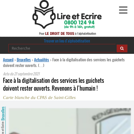
Alphabétisation
Trouver un lieu d’alphabétisation
Agir pour l’alpha
Accueil
>
Bruxelles
>
Actualités
>
Face à la digitalisation des services les guichets
doivent rester ouverts. (…)
Publications
Actu du
21 septembre 2021
Face à la digitalisation des services les guichets
journaldelalpha.be
doivent rester ouverts. Revenons à l’humain !
Carte blanche du CPAS de Saint-Gilles
Regards croisés
Ressources pédagogiques
Bruxelles
Espace presse
Lire et Écrire