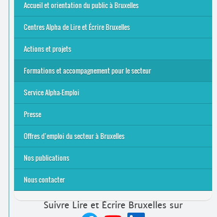
Offres d’emploi du secteur à Bruxelles
La rentrée 2026-27
Pour être belge à la plage…
A vos agendas ! Alpha bruxellois, mobilise-toi !
Inauguration du Centre Alpha Forest de Lire et Écrire
... Tous les articles
Accueil et orientation du public à Bruxelles
Bruxelles
8 Points Accueil
Publics concernés ?
Que proposons-nous ?
Qui sommes-nous ?
Centres Alpha de Lire et Écrire Bruxelles
Actions et projets
Alpha-Jeux
Arts & Alpha
Jeudis du Cinéma
Le projet Alpha-TIC
Notre projet FSE
Tac-TIC Emploi
Formations et accompagnement pour le secteur
S’initier
Se former
Se rencontrer
Être accompagné
·
e
Service Alpha-Emploi
Équipe et contacts
Accompagnement individuel
Accompagnement collectif
Folder Service Alpha-Emploi
Presse
2021
2024
2025
Offres d’emploi du secteur à Bruxelles
Emplois rémunérés
Bénévolat
Candidature spontanée à Lire et Écrire Bruxelles
Nos publications
Nous contacter
Suivre Lire et Écrire Bruxelles sur