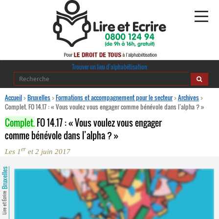
Alphabétisation
Trouver un lieu d’alphabétisation
Agir pour l’alpha
Accueil
>
Bruxelles
>
Formations et accompagnement pour le secteur
>
Archives
>
Complet. FO 14.17 : « Vous voulez vous engager comme bénévole dans l’alpha ? »
Publications
Complet.
FO 14.17 : « Vous voulez vous engager
comme bénévole dans l’alpha ? »
journaldelalpha.be
er
Les 1
et 2 juin 2017
Regards croisés
Ressources pédagogiques
Bruxelles
Espace presse
Lire et Écrire