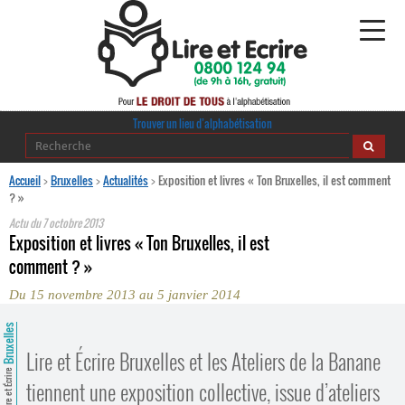
Alphabétisation
Trouver un lieu d’alphabétisation
Agir pour l’alpha
Accueil
>
Bruxelles
>
Actualités
>
Exposition et livres « Ton Bruxelles, il est comment
? »
Publications
Actu du
7 octobre 2013
Exposition et livres « Ton Bruxelles, il est
journaldelalpha.be
comment ? »
Du 15 novembre 2013 au 5 janvier 2014
Regards croisés
Ressources pédagogiques
Bruxelles
Lire et Écrire Bruxelles et les Ateliers de la Banane
Espace presse
Lire et Écrire
tiennent une exposition collective, issue d’ateliers