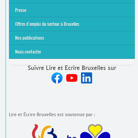
Équipe et contacts
Accompagnement individuel
Accompagnement collectif
Folder Service Alpha-Emploi
Presse
2021
2024
2025
Offres d’emploi du secteur à Bruxelles
Emplois rémunérés
Bénévolat
Candidature spontanée à Lire et Écrire Bruxelles
Nos publications
Nous contacter
Suivre Lire et Écrire Bruxelles sur
Lire et Écrire Bruxelles est soutenue par :