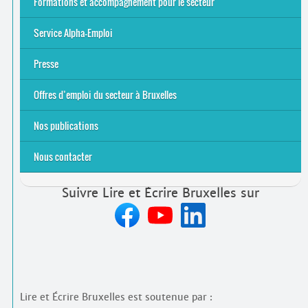
Formations et accompagnement pour le secteur
S’initier
Se former
Se rencontrer
Être accompagné
·
e
Service Alpha-Emploi
Équipe et contacts
Accompagnement individuel
Accompagnement collectif
Folder Service Alpha-Emploi
Presse
2021
2024
2025
Offres d’emploi du secteur à Bruxelles
Emplois rémunérés
Bénévolat
Candidature spontanée à Lire et Écrire Bruxelles
Nos publications
Nous contacter
Suivre Lire et Écrire Bruxelles sur
Lire et Écrire Bruxelles est soutenue par :