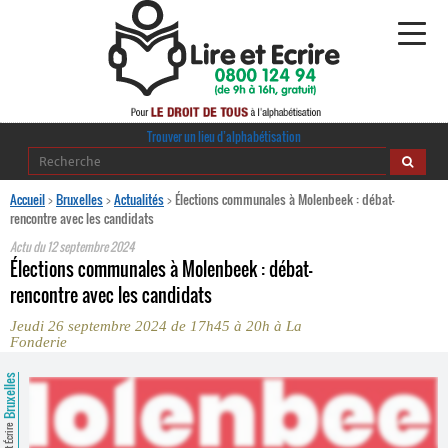
Alphabétisation
Trouver un lieu d’alphabétisation
Agir pour l’alpha
Accueil
>
Bruxelles
>
Actualités
>
Élections communales à Molenbeek : débat-
rencontre avec les candidats
Publications
Actu du
12 septembre 2024
Élections communales à Molenbeek : débat-
journaldelalpha.be
rencontre avec les candidats
Jeudi 26 septembre 2024 de 17h45 à 20h à La
Regards croisés
Fonderie
Ressources pédagogiques
Bruxelles
Espace presse
Lire et Écrire