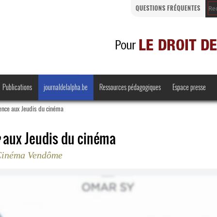
QUESTIONS FRÉQUENTES
Publications
journaldelalpha.be
Ressources pédagogiques
Espace presse
nce aux Jeudis du cinéma
aux Jeudis du cinéma
 Cinéma Vendôme
Regards croisés
Comprendre et parler
Bienvenue en Belgique
·