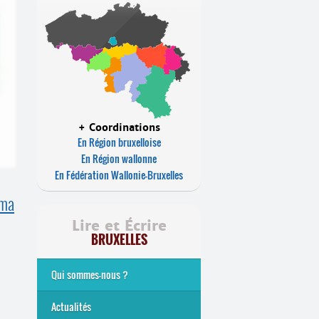
+ Coordinations
En Région bruxelloise
En Région wallonne
En Fédération Wallonie-Bruxelles
éma
Lire et Écrire
BRUXELLES
Qui sommes-nous ?
Analphabétisme et illettrisme
L’alphabétisation populaire
Le mouvement Lire et Écrire
Nos missions
... Tous les articles
Actualités