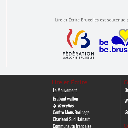
Lire et Écrire Bruxelles est soutenue p
Lire et Écrire
C
Br
Le Mouvement
Brabant wallon
W
Bruxelles
C
Centre Mons Borinage
Charleroi Sud-Hainaut
C
Communauté française