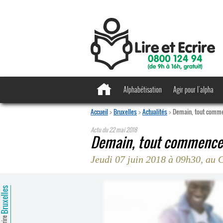
Alphabétisation
Agir pour l’alpha
Accueil
>
Bruxelles
>
Actualités
>
Demain, tout comme
Actu du
22 mai 2018
Demain, tout commence
Jeudi 07 juin 2018 à 09h30, au
ruxelles