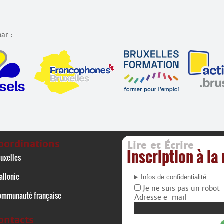
ar :
oordinations
Lire et Écrire
Inscription à la
uxelles
allonie
Infos de confidentialité
Je ne suis pas un robot
ommunauté française
Adresse e-mail
ontacts