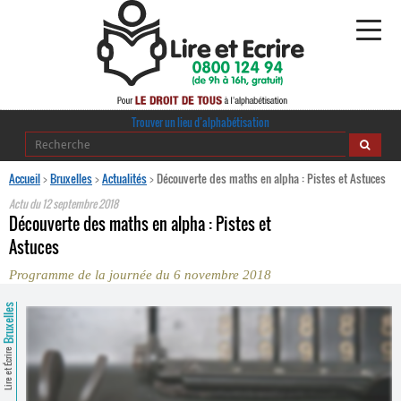
Alphabétisation
Trouver un lieu d’alphabétisation
Agir pour l’alpha
Accueil
>
Bruxelles
>
Actualités
>
Découverte des maths en alpha : Pistes et Astuces
Actu du
12 septembre 2018
Publications
Découverte des maths en alpha : Pistes et
Astuces
journaldelalpha.be
Programme de la journée du 6 novembre 2018
Regards croisés
Ressources pédagogiques
Bruxelles
Espace presse
Lire et Écrire