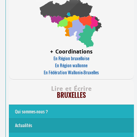
+ Coordinations
En Région bruxelloise
En Région wallonne
En Fédération Wallonie-Bruxelles
Lire et Écrire
BRUXELLES
Qui sommes-nous ?
Analphabétisme et illettrisme
L’alphabétisation populaire
Le mouvement Lire et Écrire
Nos missions
... Tous les articles
Actualités