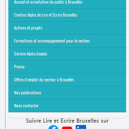
Offres d’emploi du secteur à Bruxelles
La rentrée 2026-27
Pour être belge à la plage…
A vos agendas ! Alpha bruxellois, mobilise-toi !
Inauguration du Centre Alpha Forest de Lire et Écrire
... Tous les articles
Accueil et orientation du public à Bruxelles
Bruxelles
8 Points Accueil
Publics concernés ?
Que proposons-nous ?
Qui sommes-nous ?
Centres Alpha de Lire et Écrire Bruxelles
Actions et projets
Alpha-Jeux
Arts & Alpha
Jeudis du Cinéma
Le projet Alpha-TIC
Notre projet FSE
Tac-TIC Emploi
Formations et accompagnement pour le secteur
S’initier
Se former
Se rencontrer
Être accompagné
·
e
Service Alpha-Emploi
Équipe et contacts
Accompagnement individuel
Accompagnement collectif
Folder Service Alpha-Emploi
Presse
2021
2024
2025
Offres d’emploi du secteur à Bruxelles
Emplois rémunérés
Bénévolat
Candidature spontanée à Lire et Écrire Bruxelles
Nos publications
Nous contacter
Suivre Lire et Écrire Bruxelles sur