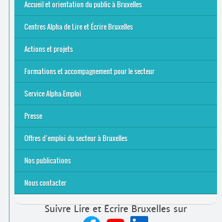
Offres d’emploi du secteur à Bruxelles
La rentrée 2026-27
Pour être belge à la plage…
A vos agendas ! Alpha bruxellois, mobilise-toi !
Inauguration du Centre Alpha Forest de Lire et Écrire
... Tous les articles
Accueil et orientation du public à Bruxelles
Bruxelles
8 Points Accueil
Publics concernés ?
Que proposons-nous ?
Qui sommes-nous ?
Centres Alpha de Lire et Écrire Bruxelles
Actions et projets
Alpha-Jeux
Arts & Alpha
Jeudis du Cinéma
Le projet Alpha-TIC
Notre projet FSE
Tac-TIC Emploi
Formations et accompagnement pour le secteur
S’initier
Se former
Se rencontrer
Être accompagné
·
e
Service Alpha-Emploi
Équipe et contacts
Accompagnement individuel
Accompagnement collectif
Folder Service Alpha-Emploi
Presse
2021
2024
2025
Offres d’emploi du secteur à Bruxelles
Emplois rémunérés
Bénévolat
Candidature spontanée à Lire et Écrire Bruxelles
Nos publications
Nous contacter
Suivre Lire et Écrire Bruxelles sur