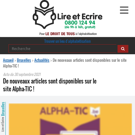
Alphabétisation
Trouver un lieu d’alphabétisation
Agir pour l’alpha
Accueil
>
Bruxelles
>
Actualités
>
De nouveaux articles sont disponibles sur le site
Alpha-TIC !
Publications
Actu du
30 septembre 2021
De nouveaux articles sont disponibles sur le
journaldelalpha.be
site Alpha-TIC !
Regards croisés
Ressources pédagogiques
Bruxelles
Espace presse
Lire et Écrire