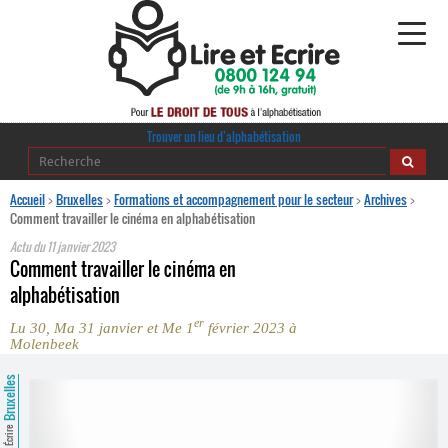
Alphabétisation
Trouver un lieu d’alphabétisation
Agir pour l’alpha
Accueil
>
Bruxelles
>
Formations et accompagnement pour le secteur
>
Archives
>
Comment travailler le cinéma en alphabétisation
Publications
Actu du
11 janvier 2023
Comment travailler le cinéma en
journaldelalpha.be
alphabétisation
er
Lu 30, Ma 31 janvier et Me 1
février 2023 à
Regards croisés
Ressources pédagogiques
Molenbeek
Bruxelles
Espace presse