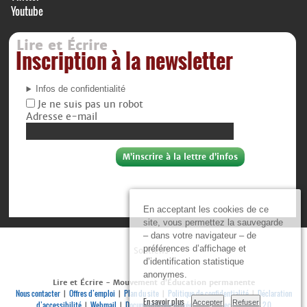
Youtube
Lire et Écrire
Inscription à la newsletter
Infos de confidentialité
Je ne suis pas un robot
Adresse e-mail
En acceptant les cookies de ce
site, vous permettez la sauvegarde
– dans votre navigateur – de
préférences d’affichage et
Soutiens :
d’identification statistique
anonymes.
Lire et Écrire - Mouvement d’Éducation permanente
Nous contacter
Offres d’emploi
Plan du site
Politique de confidentialité
Déclaration
|
|
|
|
En savoir plus
Accepter
Refuser
d’accessibilité
Webmail
Documenthèque privée
Se connecter
RSS 2.0
|
|
|
|