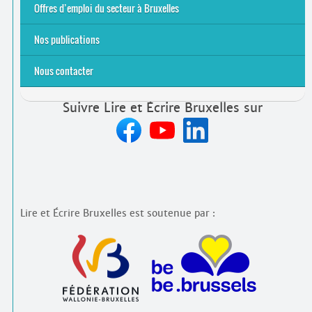
2021
2024
2025
Offres d’emploi du secteur à Bruxelles
Emplois rémunérés
Bénévolat
Candidature spontanée à Lire et Écrire Bruxelles
Nos publications
Nous contacter
Suivre Lire et Écrire Bruxelles sur
Lire et Écrire Bruxelles est soutenue par :