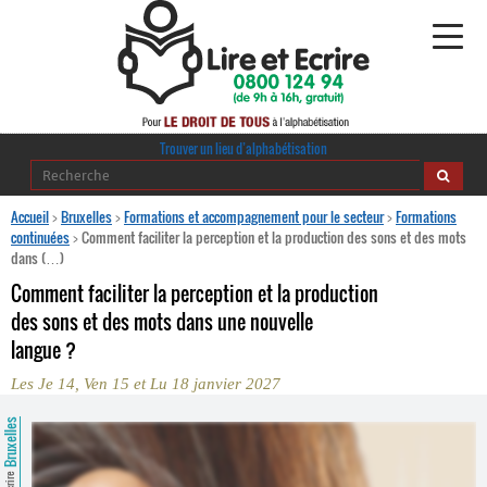
Alphabétisation
Trouver un lieu d’alphabétisation
Agir pour l’alpha
Accueil
>
Bruxelles
>
Formations et accompagnement pour le secteur
>
Formations
continuées
>
Comment faciliter la perception et la production des sons et des mots
dans (…)
Publications
Comment faciliter la perception et la production
journaldelalpha.be
des sons et des mots dans une nouvelle
langue ?
Regards croisés
Ressources pédagogiques
Les Je 14, Ven 15 et Lu 18 janvier 2027
Bruxelles
Espace presse