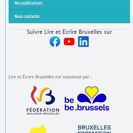
Emplois rémunérés
Bénévolat
Candidature spontanée à Lire et Écrire Bruxelles
Nos publications
Nous contacter
Suivre Lire et Écrire Bruxelles sur
Lire et Écrire Bruxelles est soutenue par :