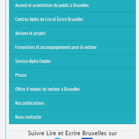
Offres d’emploi du secteur à Bruxelles
La rentrée 2026-27
Pour être belge à la plage…
A vos agendas ! Alpha bruxellois, mobilise-toi !
Inauguration du Centre Alpha Forest de Lire et Écrire
... Tous les articles
Accueil et orientation du public à Bruxelles
Bruxelles
8 Points Accueil
Publics concernés ?
Que proposons-nous ?
Qui sommes-nous ?
Centres Alpha de Lire et Écrire Bruxelles
Actions et projets
Alpha-Jeux
Arts & Alpha
Jeudis du Cinéma
Le projet Alpha-TIC
Notre projet FSE
Tac-TIC Emploi
Formations et accompagnement pour le secteur
S’initier
Se former
Se rencontrer
Être accompagné
·
e
Service Alpha-Emploi
Équipe et contacts
Accompagnement individuel
Accompagnement collectif
Folder Service Alpha-Emploi
Presse
2021
2024
2025
Offres d’emploi du secteur à Bruxelles
Emplois rémunérés
Bénévolat
Candidature spontanée à Lire et Écrire Bruxelles
Nos publications
Nous contacter
Suivre Lire et Écrire Bruxelles sur