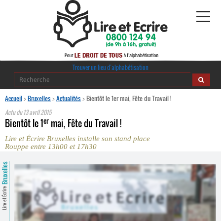
Alphabétisation
Trouver un lieu d’alphabétisation
Agir pour l’alpha
Accueil
>
Bruxelles
>
Actualités
>
Bientôt le 1er mai, Fête du Travail !
Actu du
13 avril 2015
Publications
er
Bientôt le 1
mai, Fête du Travail !
Lire et Écrire Bruxelles installe son stand place
journaldelalpha.be
Rouppe entre 13h00 et 17h30
Regards croisés
Bruxelles
Ressources pédagogiques
Lire et Écrire
Espace presse