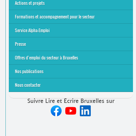
Actions et projets
Alpha-Jeux
Arts & Alpha
Jeudis du Cinéma
Le projet Alpha-TIC
Notre projet FSE
Tac-TIC Emploi
Formations et accompagnement pour le secteur
S’initier
Se former
Se rencontrer
Être accompagné
·
e
Service Alpha-Emploi
Équipe et contacts
Accompagnement individuel
Accompagnement collectif
Folder Service Alpha-Emploi
Presse
2021
2024
2025
Offres d’emploi du secteur à Bruxelles
Emplois rémunérés
Bénévolat
Candidature spontanée à Lire et Écrire Bruxelles
Nos publications
Nous contacter
Suivre Lire et Écrire Bruxelles sur