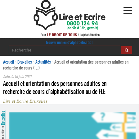
Alphabétisation
Trouver un lieu d’alphabétisation
Agir pour l’alpha
Accueil
>
Bruxelles
>
Actualités
>
Accueil et orientation des personnes adultes en
recherche de cours (…)
Publications
Actu du
15 juin 2021
Accueil et orientation des personnes adultes en
journaldelalpha.be
recherche de cours d’alphabétisation ou de FLE
Lire et Écrire Bruxelles
Regards croisés
Ressources pédagogiques
Bruxelles
Espace presse
Lire et Écrire