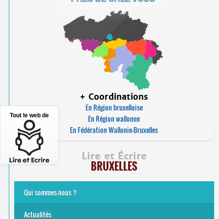
+ Coordinations
En Région bruxelloise
Tout le web de
En Région wallonne
En Fédération Wallonie-Bruxelles
Lire et Écrire
BRUXELLES
Qui sommes-nous ?
Analphabétisme et illettrisme
L’alphabétisation populaire
Le mouvement Lire et Écrire
Nos missions
... Tous les articles
Actualités