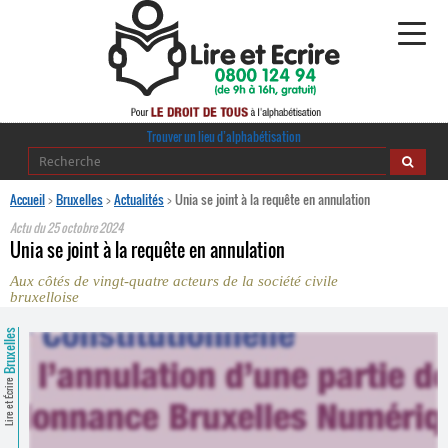
Alphabétisation
Trouver un lieu d’alphabétisation
Agir pour l’alpha
Accueil
>
Bruxelles
>
Actualités
>
Unia se joint à la requête en annulation
Actu du
25 octobre 2024
Publications
Unia se joint à la requête en annulation
Aux côtés de vingt-quatre acteurs de la société civile
journaldelalpha.be
bruxelloise
Regards croisés
Bruxelles
Ressources pédagogiques
Lire et Écrire
Espace presse